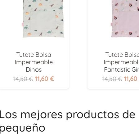
Tutete Bolsa
Tutete Bols
Impermeable
Impermeabl
Dinos
Fantastic Gir
El
El
El
14,50
€
11,60
€
14,50
€
11,60
precio
precio
preci
original
actual
origi
era:
es:
era:
14,50 €.
11,60 €.
14,50
Los mejores productos de 
pequeño