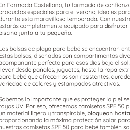
En Farmacia Castellano, tu farmacia de confian
productos especiales para el verano, ideales par
durante esta maravillosa temporada. Con nuestra 
estarás completamente equipado para
disfrutar
piscina junto a tu pequeño
.
Las bolsas de playa para bebé se encuentran ent
Estas bolsas, diseñadas con compartimentos diver
acompañante perfecto para esos días bajo el sol
llevar desde pañales, juguetes, hasta la ropa ext
para bebé que ofrecemos son resistentes, durade
variedad de colores y estampados atractivos.
Sabemos lo importante que es proteger la piel se
rayos UV. Por eso, ofrecemos camisetas SPF 50 p
un material ligero y transpirable,
bloquean hasta
proporcionando la máxima protección solar para 
nuestras camisetas SPF 50 para bebé también so