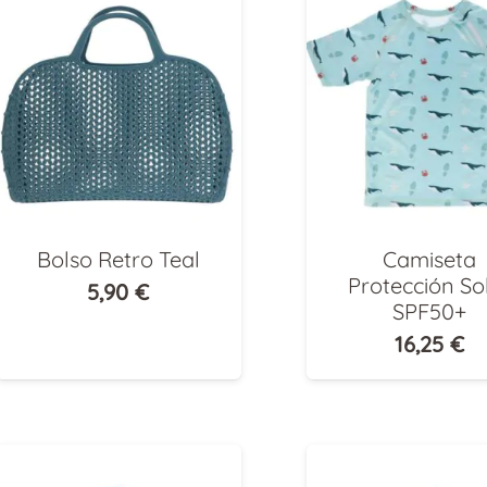
Bolso Retro Teal
Camiseta
Protección So
5,90
€
SPF50+
16,25
€