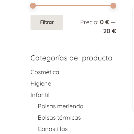
Precio
Precio
Precio:
0 €
—
Filtrar
mínim
máxim
20 €
Categorías del producto
Cosmética
Higiene
Infantil
Bolsas merienda
Bolsas térmicas
Canastillas