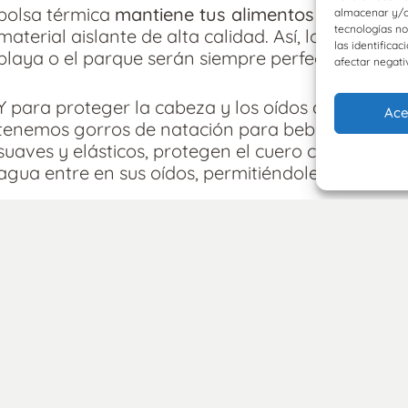
bolsa térmica
mantiene tus alimentos y bebidas
almacenar y/o 
tecnologías n
material aislante de alta calidad. Así, los paseos,
las identificac
playa o el parque serán siempre perfectas con nu
afectar negati
Y para proteger la cabeza y los oídos de tu bebé
Ace
tenemos gorros de natación para bebé. Estos gor
suaves y elásticos, protegen el cuero cabelludo s
agua entre en sus oídos, permitiéndole disfrutar
Disfruta de este verano s
En Farmacia Castellano nuestra prioridad es ofre
para el verano que garantizan el bienestar y la d
playa para bebé, hasta chalecos y gorros de nat
productos están pensados para hacer de tus d
junto a tu pequeño.