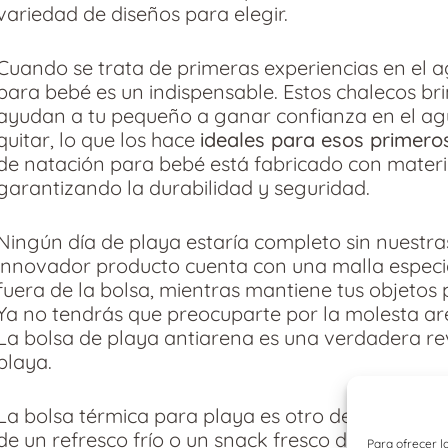
variedad de diseños para elegir.
Cuando se trata de primeras experiencias en el a
para bebé es un indispensable. Estos chalecos br
ayudan a tu pequeño a ganar confianza en el agua
quitar, lo que los hace
ideales para esos primero
de natación para bebé está fabricado con materia
garantizando la durabilidad y seguridad.
Ningún día de playa estaría completo sin nuestra
innovador producto cuenta con una malla especial
fuera de la bolsa, mientras mantiene tus objetos 
Ya no tendrás que preocuparte por la molesta ar
La bolsa de playa antiarena es una verdadera re
playa.
La bolsa térmica para playa es otro de nuestros p
de un refresco frío o un snack fresco durante los
Para ofrecer l