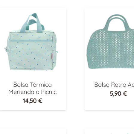
o
o
Bolsa Térmica
Bolso Retro A
Merienda o Picnic
5,90
€
14,50
€