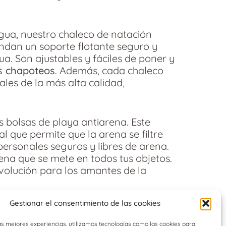
gua, nuestro chaleco de natación
indan un soporte flotante seguro y
. Son ajustables y fáciles de poner y
s chapoteos
. Además, cada chaleco
les de la más alta calidad,
s bolsas de playa antiarena. Este
 que permite que la arena se filtre
personales seguros y libres de arena.
ena que se mete en todos tus objetos.
volución para los amantes de la
Gestionar el consentimiento de las cookies
roductos estrella. ¿Quién no disfruta
 días calurosos de verano? Nuestra
as mejores experiencias, utilizamos tecnologías como las cookies para