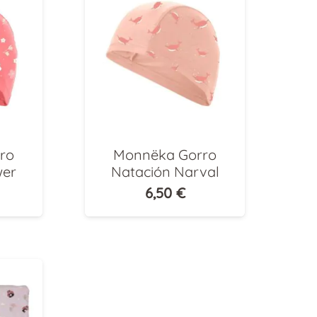
ro
Monnëka Gorro
wer
Natación Narval
6,50
€