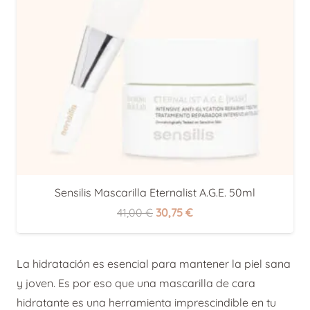
Sensilis Mascarilla Eternalist A.G.E. 50ml
El
El
41,00
€
30,75
€
precio
precio
original
actual
La hidratación es esencial para mantener la piel sana
era:
es:
y joven. Es por eso que una mascarilla de cara
41,00 €.
30,75 €.
hidratante es una herramienta imprescindible en tu