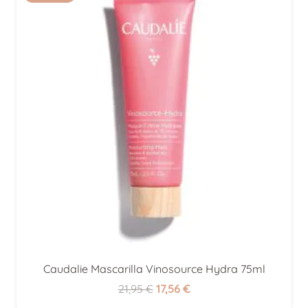
Caudalie Mascarilla Vinosource Hydra 75ml
El
El
21,95
€
17,56
€
precio
precio