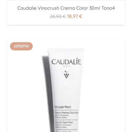
Caudalie Vinocrush Crema Color 30ml Tono4
El
El
28,90
€
18,97
€
precio
precio
original
actual
era:
es:
¡OFERTA!
28,90 €.
18,97 €.