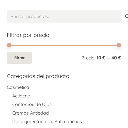
Buscar
por:
Filtrar por precio
Pre
Pre
Precio:
10 €
—
40 €
Filtrar
mí
má
Categorías del producto
Cosmética
Actiacné
Contornos de Ojos
Cremas Antiedad
Despigmentantes y Antimanchas