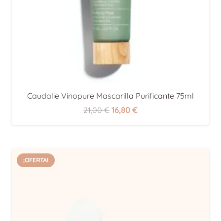
Caudalie Vinopure Mascarilla Purificante 75ml
El
El
21,00
€
16,80
€
precio
precio
original
actual
era:
es:
¡OFERTA!
21,00 €.
16,80 €.