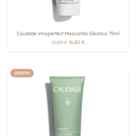
Caudalie Vinoperfect Mascarilla Glicólico 75ml
El
El
21,00
€
16,80
€
precio
precio
original
actual
era:
es:
¡OFERTA!
21,00 €.
16,80 €.