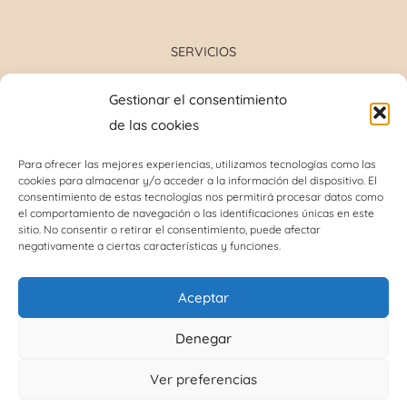
SERVICIOS
Formulación magistral
Gestionar el consentimiento
Toma de tensión
de las cookies
Determinación grupo sanguíneo
Determinación glucosa y colesterol total
Para ofrecer las mejores experiencias, utilizamos tecnologías como las
cookies para almacenar y/o acceder a la información del dispositivo. El
Perforación del lóbulo de la oreja
consentimiento de estas tecnologías nos permitirá procesar datos como
Análisis capilar
el comportamiento de navegación o las identificaciones únicas en este
sitio. No consentir o retirar el consentimiento, puede afectar
negativamente a ciertas características y funciones.
INFORMACIÓN DE INTERÉS
Aceptar
Política de cookies (UE)
Denegar
Términos y condiciones
Ver preferencias
Política de protección de datos