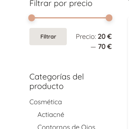
Filtrar por precio
Preci
Preci
Precio:
20 €
Filtrar
míni
máxi
—
70 €
Categorías del
producto
Cosmética
Actiacné
Contornos de Ojos