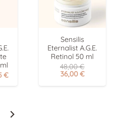
Sensilis
.E.
Eternalist A.G.E.
te
Retinol 50 ml
 ml
48,00
€
El
El
36,00
€
El
5
€
precio
precio
io
precio
original
actual
inal
actual
era:
es:
es:
48,00 €.
36,00 €.
0 €.
35,25 €.