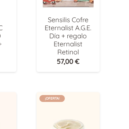
Sensilis Cofre
C
Eternalist A.G.E.
0
Día + regalo
+
Eternalist
Retinol
57,00
€
¡OFERTA!