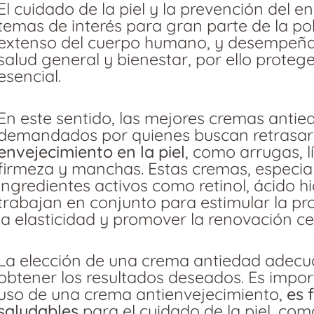
El cuidado de la piel y la prevención del 
temas de interés para gran parte de la po
extenso del cuerpo humano, y desempeña 
salud general y bienestar, por ello proteg
esencial.
En este sentido, las mejores cremas anti
demandados por quienes buscan retrasa
envejecimiento en la piel
, como arrugas, l
firmeza y manchas. Estas cremas, especi
ingredientes activos como retinol, ácido hi
trabajan en conjunto para estimular la p
la elasticidad y promover la renovación cel
La elección de una crema antiedad adec
obtener los resultados deseados. Es impo
uso de una crema antienvejecimiento,
es 
saludables
para el cuidado de la piel, co