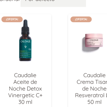
¡OFERTA!
¡OFERTA!
o
o
mo
mo
Caudalie
Caudalie
Aceite de
Crema Tisa
Noche Detox
de Noche
Vinergetic C+
Resveratrol L
30 ml
50 ml