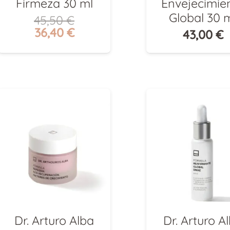
Firmeza 30 ml
Envejecimie
Global 30 
45,50
€
El
El
36,40
€
43,00
€
precio
precio
original
actual
era:
es:
45,50 €.
36,40 €.
Dr. Arturo Alba
Dr. Arturo A