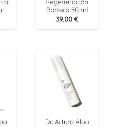
nto
Regeneración
ml
Barrera 50 ml
39,00
€
lba
Dr. Arturo Alba