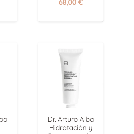
El
El
68,00
€
precio
precio
l
original
actual
recio
era:
es:
ctual
85,00 €.
68,00 €.
s:
5,20 €.
lba
Dr. Arturo Alba
Hidratación y