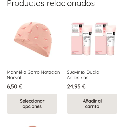
Productos relacionados
Monnëka Gorro Natación
Suavinex Duplo
Narval
Antiestrías
6,50
€
24,95
€
Este
Seleccionar
Añadir al
producto
opciones
carrito
tiene
múltiples
variantes.