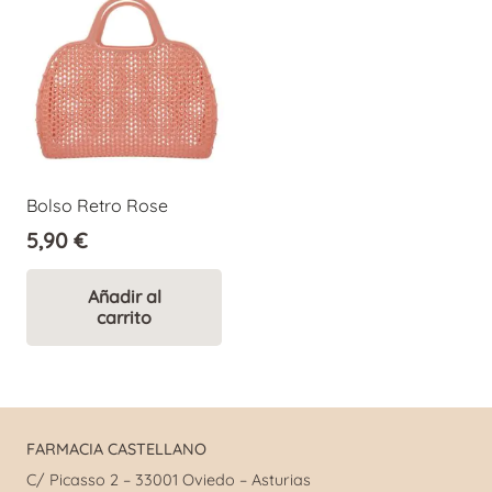
Las
opciones
se
pueden
elegir
en
Bolso Retro Rose
la
5,90
€
página
de
Añadir al
producto
carrito
FARMACIA CASTELLANO
C/ Picasso 2 – 33001 Oviedo – Asturias