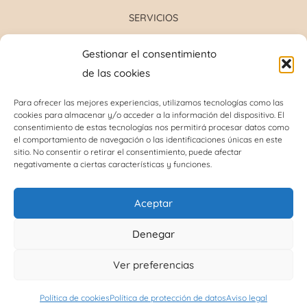
SERVICIOS
Formulación magistral
Gestionar el consentimiento
Toma de tensión
de las cookies
Determinación grupo sanguíneo
Determinación glucosa y colesterol total
Para ofrecer las mejores experiencias, utilizamos tecnologías como las
cookies para almacenar y/o acceder a la información del dispositivo. El
Perforación del lóbulo de la oreja
consentimiento de estas tecnologías nos permitirá procesar datos como
Análisis capilar
el comportamiento de navegación o las identificaciones únicas en este
sitio. No consentir o retirar el consentimiento, puede afectar
negativamente a ciertas características y funciones.
INFORMACIÓN DE INTERÉS
Aceptar
Política de cookies (UE)
Denegar
Términos y condiciones
Ver preferencias
Política de protección de datos
Política de cookies
Política de protección de datos
Aviso legal
Política de devoluciones y reembolsos