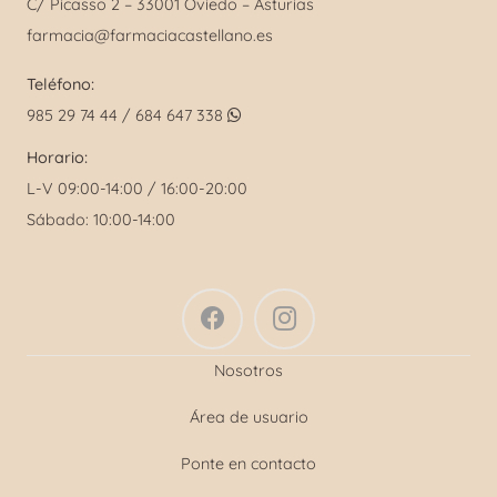
C/ Picasso 2 – 33001 Oviedo – Asturias
se
farmacia@farmaciacastellano.es
pueden
elegir
Teléfono:
en
985 29 74 44 / 684 647 338
la
Horario:
página
L-V 09:00-14:00 / 16:00-20:00
de
Sábado: 10:00-14:00
producto
Nosotros
Área de usuario
Ponte en contacto