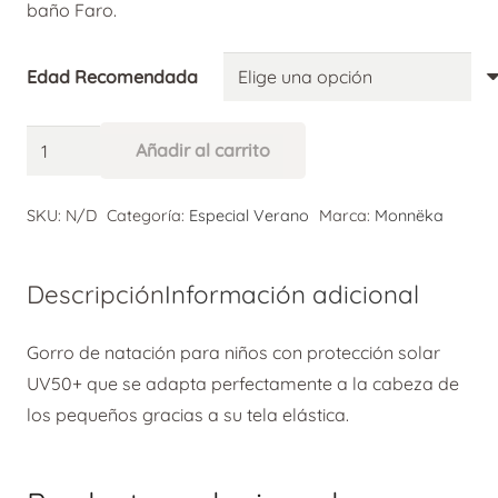
baño Faro.
Edad Recomendada
Monnëka
Añadir al carrito
Gorro
Alternative:
Natación
SKU:
N/D
Categoría:
Especial Verano
Marca:
Monnëka
Faro
cantidad
Descripción
Información adicional
Gorro de natación para niños con protección solar
UV50+ que se adapta perfectamente a la cabeza de
los pequeños gracias a su tela elástica.