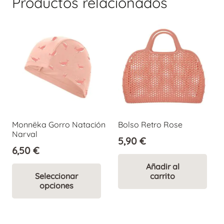
Productos relacionados
Monnëka Gorro Natación
Bolso Retro Rose
Narval
5,90
€
6,50
€
Este
Añadir al
Seleccionar
carrito
producto
opciones
tiene
múltiples
variantes.