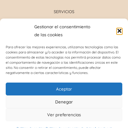
SERVICIOS
Formulación magistral
Gestionar el consentimiento
Toma de tensión
de las cookies
Determinación grupo sanguíneo
Determinación glucosa y colesterol total
Para ofrecer las mejores experiencias, utilizamos tecnologías como las
cookies para almacenar y/o acceder a la información del dispositivo. El
Perforación del lóbulo de la oreja
consentimiento de estas tecnologías nos permitirá procesar datos como
Análisis capilar
el comportamiento de navegación o las identificaciones únicas en este
sitio. No consentir o retirar el consentimiento, puede afectar
negativamente a ciertas características y funciones.
INFORMACIÓN DE INTERÉS
Aceptar
Política de cookies (UE)
Denegar
Términos y condiciones
Ver preferencias
Política de protección de datos