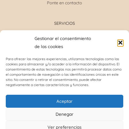
Ponte en contacto
SERVICIOS
Formulación magistral
Gestionar el consentimiento
Toma de tensión
de las cookies
Determinación grupo sanguíneo
Determinación glucosa y colesterol total
Para ofrecer las mejores experiencias, utilizamos tecnologías como las
cookies para almacenar y/o acceder a la información del dispositivo. El
Perforación del lóbulo de la oreja
consentimiento de estas tecnologías nos permitirá procesar datos como
Análisis capilar
el comportamiento de navegación o las identificaciones únicas en este
sitio. No consentir o retirar el consentimiento, puede afectar
negativamente a ciertas características y funciones.
INFORMACIÓN DE INTERÉS
Aceptar
Política de cookies (UE)
Denegar
Términos y condiciones
Ver preferencias