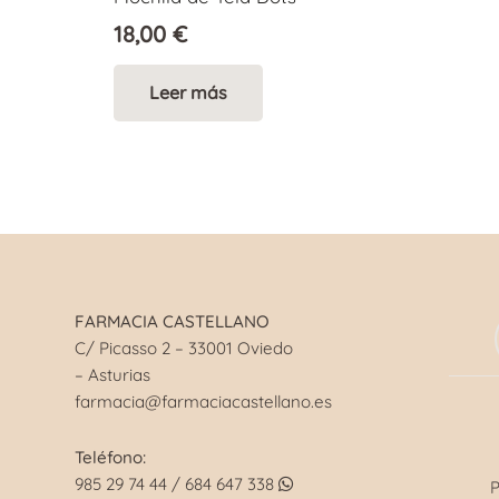
18,00
€
Leer más
FARMACIA CASTELLANO
C/ Picasso 2 – 33001 Oviedo
– Asturias
farmacia@farmaciacastellano.es
Teléfono:
985 29 74 44 / 684 647 338
P