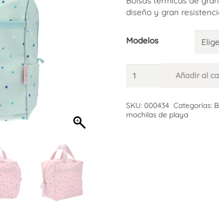
Bolsas térmicas de gran 
diseño y gran resistenci
Modelos
Bolsa
Añadir al ca
Térmica
Merienda
Alternative:
o
SKU:
000434
Categorías:
B
mochilas de playa
Picnic
cantidad