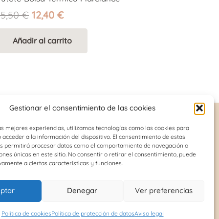
El
El
15,50
€
12,40
€
precio
precio
original
actual
Añadir al carrito
era:
es:
15,50 €.
12,40 €.
Gestionar el consentimiento de las cookies
as mejores experiencias, utilizamos tecnologías como las cookies para
acceder a la información del dispositivo. El consentimiento de estas
INFORMACIÓN DE INTERÉS
os permitirá procesar datos como el comportamiento de navegación o
iones únicas en este sitio. No consentir o retirar el consentimiento, puede
Política de cookies (UE)
tral
vamente a ciertas características y funciones.
n
Términos y condiciones
upo
ptar
Denegar
Ver preferencias
Política de protección de
osa y
datos
Política de cookies
Política de protección de datos
Aviso legal