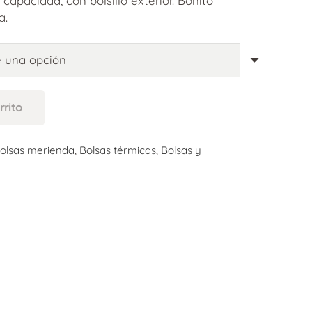
capacidad, con bolsillo exterior. Bonito
a.
rrito
olsas merienda
,
Bolsas térmicas
,
Bolsas y