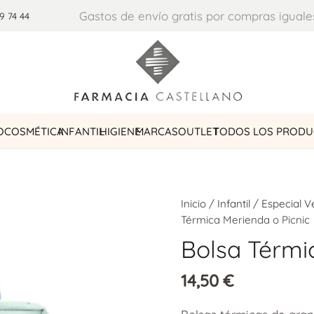
Gastos de envío gratis por compras iguale
9 74 44
O
COSMÉTICA
INFANTIL
HIGIENE
MARCAS
OUTLET
TODOS LOS PROD
Inicio
/
Infantil
/
Especial 
Térmica Merienda o Picnic
Bolsa Térmi
14,50
€