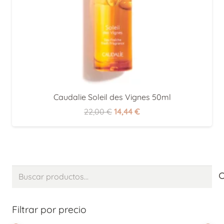
Caudalie Soleil des Vignes 50ml
El
El
22,00
€
14,44
€
precio
precio
original
actual
era:
es:
22,00 €.
14,44 €.
Buscar
por:
Filtrar por precio