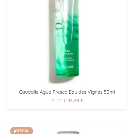
Caudalie Agua Fresca Eau des Vignes 50ml
El
El
22,00
€
14,44
€
precio
precio
original
actual
era:
es:
¡OFERTA!
22,00 €.
14,44 €.