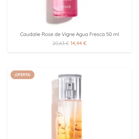
Caudalie Rose de Vigne Agua Fresca 50 ml
El
El
20,63
€
14,44
€
precio
precio
original
actual
era:
es:
¡OFERTA!
20,63 €.
14,44 €.