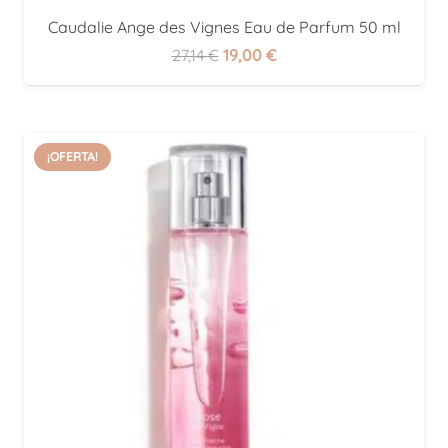
Caudalie Ange des Vignes Eau de Parfum 50 ml
El
El
27,14
€
19,00
€
precio
precio
original
actual
era:
es:
¡OFERTA!
27,14 €.
19,00 €.