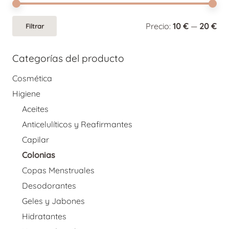
Pre
Pre
Precio:
10 €
—
20 €
Filtrar
mí
má
Categorías del producto
Cosmética
Higiene
Aceites
Anticelulíticos y Reafirmantes
Capilar
Colonias
Copas Menstruales
Desodorantes
Geles y Jabones
Hidratantes