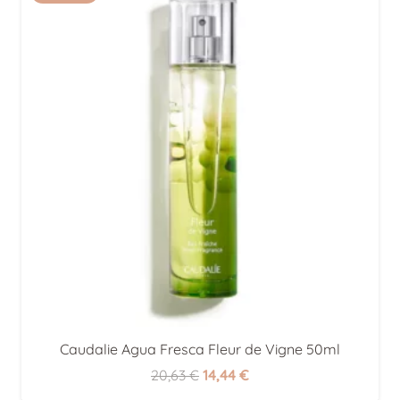
Caudalie Agua Fresca Fleur de Vigne 50ml
El
El
20,63
€
14,44
€
precio
precio