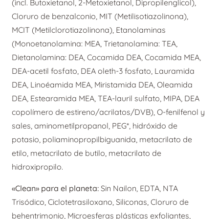
(incl. Butoxietanol, 2-Metoxietanol, Dipropilenglicol),
Cloruro de benzalconio, MIT (Metilisotiazolinona),
MCIT (Metilclorotiazolinona), Etanolaminas
(Monoetanolamina: MEA, Trietanolamina: TEA,
Dietanolamina: DEA, Cocamida DEA, Cocamida MEA,
DEA-acetil fosfato, DEA oleth-3 fosfato, Lauramida
DEA, Linoéamida MEA, Miristamida DEA, Oleamida
DEA, Estearamida MEA, TEA-lauril sulfato, MIPA, DEA
copolímero de estireno/acrilatos/DVB), O-fenilfenol y
sales, aminometilpropanol, PEG*, hidróxido de
potasio, poliaminopropilbiguanida, metacrilato de
etilo, metacrilato de butilo, metacrilato de
hidroxipropilo.
«Clean» para el planeta:
Sin Nailon, EDTA, NTA
Trisódico, Ciclotetrasiloxano, Siliconas, Cloruro de
behentrimonio, Microesferas plásticas exfoliantes,