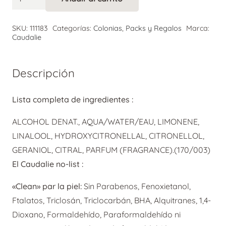
Alternative:
Rose
de
SKU:
111183
Categorías:
Colonias
,
Packs y Regalos
Marca:
Vigne
Caudalie
Agua
Fresca
Descripción
50
ml
Lista completa de ingredientes :
cantidad
ALCOHOL DENAT., AQUA/WATER/EAU, LIMONENE,
LINALOOL, HYDROXYCITRONELLAL, CITRONELLOL,
GERANIOL, CITRAL, PARFUM (FRAGRANCE).(170/003)
El Caudalie no-list :
«Clean» par la piel:
Sin Parabenos, Fenoxietanol,
Ftalatos, Triclosán, Triclocarbán, BHA, Alquitranes, 1,4-
Dioxano, Formaldehído, Paraformaldehído ni