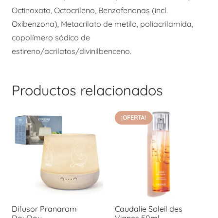
Octinoxato, Octocrileno, Benzofenonas (incl.
Oxibenzona), Metacrilato de metilo, poliacrilamida,
copolímero sódico de
estireno/acrilatos/divinilbenceno.
Productos relacionados
¡OFERTA!
Difusor Pranarom
Caudalie Soleil des
DouDou
Vignes 50ml