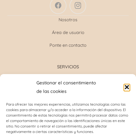
Nosotros
Área de usuario
Ponte en contacto
SERVICIOS
Formulación magistral
Gestionar el consentimiento
Toma de tensión
de las cookies
Determinación grupo sanguíneo
Determinación glucosa y colesterol total
Para ofrecer las mejores experiencias, utilizamos tecnologías como las
cookies para almacenar y/o acceder a la información del dispositivo. El
Perforación del lóbulo de la oreja
consentimiento de estas tecnologías nos permitirá procesar datos como
Análisis capilar
el comportamiento de navegación o las identificaciones únicas en este
sitio. No consentir o retirar el consentimiento, puede afectar
negativamente a ciertas características y funciones.