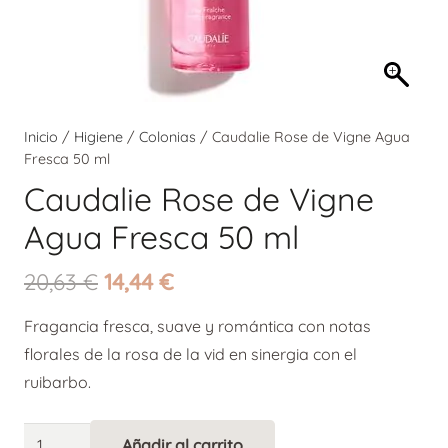
Inicio
/
Higiene
/
Colonias
/ Caudalie Rose de Vigne Agua
Fresca 50 ml
Caudalie Rose de Vigne
Agua Fresca 50 ml
El
El
20,63
€
14,44
€
precio
precio
Fragancia fresca, suave y romántica con notas
original
actual
florales de la rosa de la vid en sinergia con el
era:
es:
ruibarbo.
20,63 €.
14,44 €.
Caudalie
Añadir al carrito