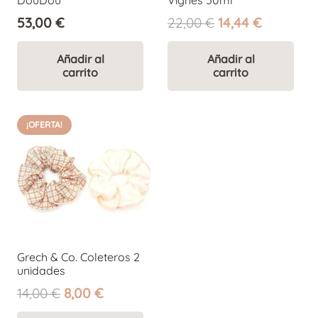
El
El
53,00
€
22,00
€
14,44
€
precio
precio
original
actual
Añadir al
Añadir al
carrito
carrito
era:
es:
22,00 €.
14,44 €.
¡OFERTA!
Grech & Co. Coleteros 2
unidades
El
El
14,00
€
8,00
€
precio
precio