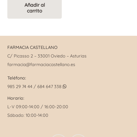
original
actual
Añadir al
carrito
era:
es:
14,00 €.
8,00 €.
FARMACIA CASTELLANO
C/ Picasso 2 – 33001 Oviedo – Asturias
farmacia@farmaciacastellano.es
Teléfono:
985 29 74 44 / 684 647 338
Horario:
L-V 09:00-14:00 / 16:00-20:00
Sábado: 10:00-14:00