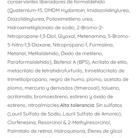
conservantes liberadores de formaldehído
(Quaternium-15, DMDM Hydantoin, Imidazolidinylurea,
Diazolidinylurea, Polioximetileno urea,
Hidroximetilglicinato de sodio, 2-Bromo-2-
Nitropropane-1,3-Diol, Glyoxal, Metenamina, 5-Bromo-
5-Nitro-1,3-Dioxane, Nitropropano-1, Formalina,
Metanal, Metilaldehído, Óxido de metileno,
Paraformaldehído), Bisfenol A (BPS), Acrilato de etilo,
metacrilato de tetrahidrofurfurilo, trimetilacrilato de
trimetilolpropano, negro de humo, plomo, acetato de
plomo, mercurio y derivados (timerosal), tolueno,
acrilamida, bromoestireno, estireno y óxido de
estireno, nitroalmizcles.
Alta tolerancia:
Sin sulfatos
(Lauril Sulfato de Sodio, Lauril Sulfato de Amonio),
Clorfenesina, Resorcinol & 2-Methylresorcinol,
Palmitato de retinol, Hidroquinona, Éteres de glicol