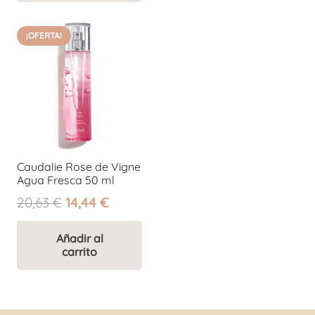
27,14 €.
19,00 €.
¡OFERTA!
Caudalie Rose de Vigne
Agua Fresca 50 ml
El
El
20,63
€
14,44
€
precio
precio
original
actual
Añadir al
carrito
era:
es:
20,63 €.
14,44 €.