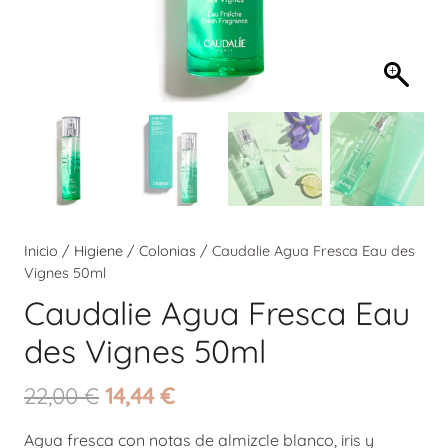
Inicio
/
Higiene
/
Colonias
/ Caudalie Agua Fresca Eau des
Vignes 50ml
Caudalie Agua Fresca Eau
des Vignes 50ml
El
El
22,00
€
14,44
€
precio
precio
Agua fresca con notas de almizcle blanco, iris y