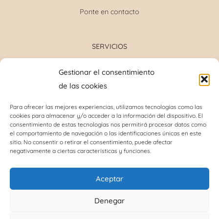
Ponte en contacto
SERVICIOS
Formulación magistral
Gestionar el consentimiento
Toma de tensión
de las cookies
Determinación grupo sanguíneo
Determinación glucosa y colesterol total
Para ofrecer las mejores experiencias, utilizamos tecnologías como las
cookies para almacenar y/o acceder a la información del dispositivo. El
Perforación del lóbulo de la oreja
consentimiento de estas tecnologías nos permitirá procesar datos como
Análisis capilar
el comportamiento de navegación o las identificaciones únicas en este
sitio. No consentir o retirar el consentimiento, puede afectar
negativamente a ciertas características y funciones.
INFORMACIÓN DE INTERÉS
Aceptar
Política de cookies (UE)
Denegar
Términos y condiciones