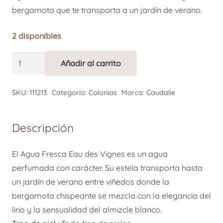
original
actual
bergamota que te transporta a un jardín de verano.
era:
es:
22,00 €.
14,44 €.
2 disponibles
Caudalie
Añadir al carrito
Alternative:
Agua
Fresca
SKU:
111213
Categoría:
Colonias
Marca:
Caudalie
Eau
des
Descripción
Vignes
50ml
El Agua Fresca Eau des Vignes es un agua
cantidad
perfumada con carácter. Su estela transporta hasta
un jardín de verano entre viñedos donde la
bergamota chispeante se mezcla con la elegancia del
lirio y la sensualidad del almizcle blanco.