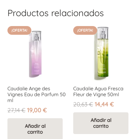
Productos relacionados
¡OFERTA!
¡OFERTA!
Caudalie Ange des
Caudalie Agua Fresca
Vignes Eau de Parfum 50
Fleur de Vigne 50ml
ml
El
El
20,63
€
14,44
€
El
El
27,14
€
19,00
€
precio
precio
precio
precio
original
actual
Añadir al
original
actual
Añadir al
carrito
era:
es:
carrito
era:
es:
20,63 €.
14,44 €.