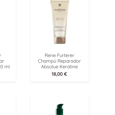
r
Rene Furterer
ar
Champú Reparador
00 ml
Absolue Keratine
18,00
€