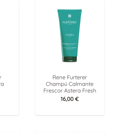
r
Rene Furterer
ra
Champú Calmante
Frescor Astera Fresh
16,00
€