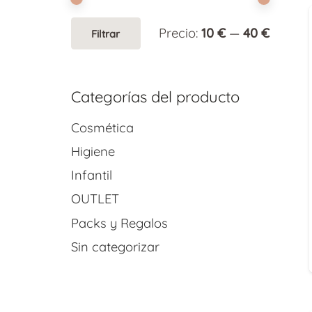
Precio
Precio
Precio:
10 €
—
40 €
Filtrar
mínim
máxim
Categorías del producto
Cosmética
Higiene
Infantil
OUTLET
Packs y Regalos
Sin categorizar