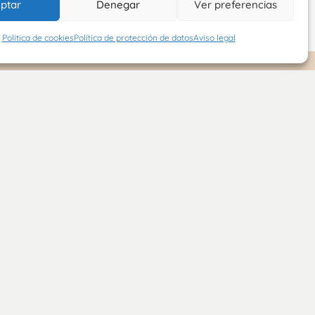
ptar
Denegar
Ver preferencias
Política de cookies
Política de protección de datos
Aviso legal
INFORMACIÓN DE
INTERÉS
tral
Política de cookies (UE)
n
rupo
Términos y condiciones
cosa
Política de protección
al
de datos
bulo
Política de devoluciones
r
y reembolsos