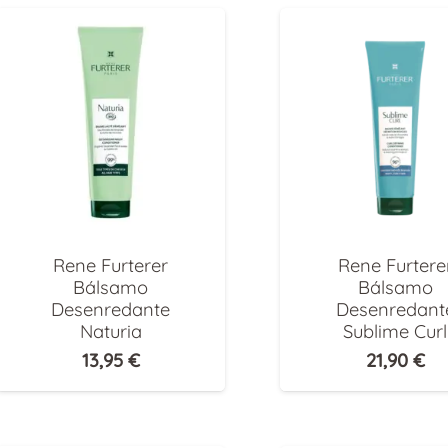
o
o
Rene Furterer
Rene Furtere
Bálsamo
Bálsamo
Desenredante
Desenredant
Naturia
Sublime Curl
13,95
€
21,90
€