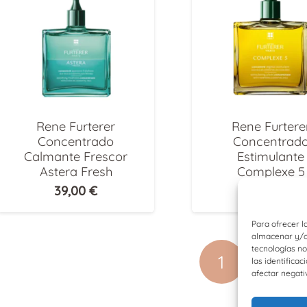
Rene Furterer
Rene Furtere
Concentrado
Concentrad
Calmante Frescor
Estimulante
Astera Fresh
Complexe 5
39,00
€
39,00
€
Para ofrecer l
almacenar y/o 
tecnologías n
1
2
las identificac
afectar negati