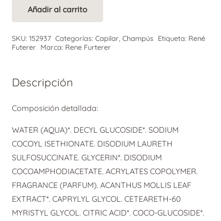
Añadir al carrito
Rene
Alternative:
Furterer
SKU:
152937
Categorías:
Capilar
,
Champús
Etiqueta:
René
Champú
Futerer
Marca:
Rene Furterer
Activador
de
Descripción
Rizos
Sublime
Composición detallada:
Curl
cantidad
WATER (AQUA)*. DECYL GLUCOSIDE*. SODIUM
COCOYL ISETHIONATE. DISODIUM LAURETH
SULFOSUCCINATE. GLYCERIN*. DISODIUM
COCOAMPHODIACETATE. ACRYLATES COPOLYMER.
FRAGRANCE (PARFUM). ACANTHUS MOLLIS LEAF
EXTRACT*. CAPRYLYL GLYCOL. CETEARETH-60
MYRISTYL GLYCOL. CITRIC ACID*. COCO-GLUCOSIDE*.