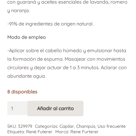
con guaraná y aceites esenciales de lavanda, romero
y naranja.
-91% de ingredientes de origen natural.
Modo de empleo
-Aplicar sobre el cabello húmedo y emulsionar hasta
la formación de espuma. Masajear con movimientos
circulares y dejar actuar de 1 a 3 minutos. Aclarar con
abundante agua.
8 disponibles
Rene
Añadir al carrito
Alternative:
Furterer
Champú
SKU:
329979
Categorías:
Capilar
,
Champús
,
Uso frecuente
Energizante
Etiqueta:
René Futerer
Marca:
Rene Furterer