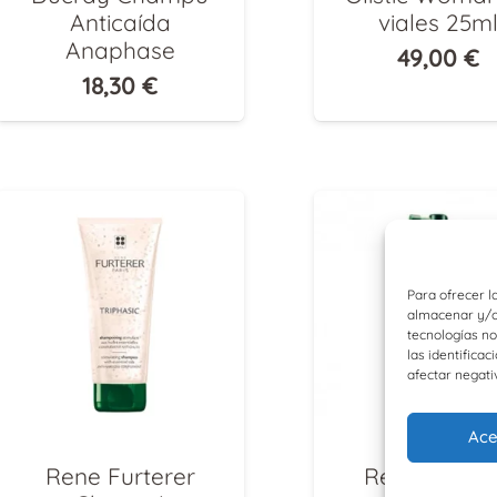
Anticaída
viales 25m
Anaphase
49,00
€
18,30
€
Para ofrecer l
almacenar y/o 
tecnologías n
las identificac
afectar negati
Ace
Rene Furterer
Rene Furter