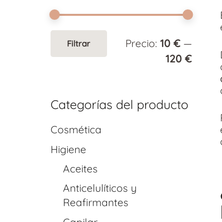
Precio
Precio
Precio:
10 €
—
Filtrar
mínim
máxi
120 €
Categorías del producto
Cosmética
Higiene
Aceites
Anticelulíticos y
Reafirmantes
Capilar