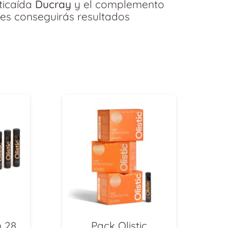
icaída
Ducray
y el complemento
les conseguirás resultados
 28
Pack Olistic