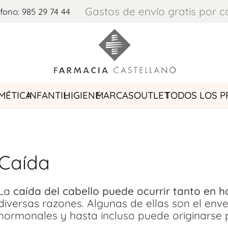
Gastos de envío gratis por 
fono: 985 29 74 44
MÉTICA
INFANTIL
HIGIENE
MARCAS
OUTLET
TODOS LOS 
Caída
La
caída del cabello puede ocurrir tanto en
diversas razones. Algunas de ellas son el env
hormonales y hasta incluso puede originarse 