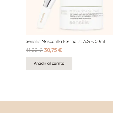
Sensilis Mascarilla Eternalist A.G.E. 50ml
El
El
41,00
€
30,75
€
precio
precio
original
actual
Añadir al carrito
era:
es:
41,00 €.
30,75 €.