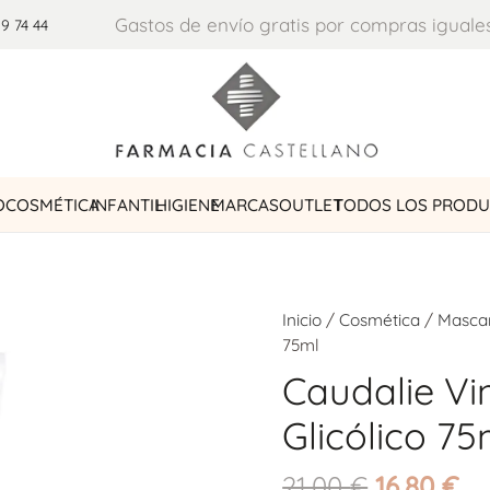
Gastos de envío gratis por compras iguale
29 74 44
O
COSMÉTICA
INFANTIL
HIGIENE
MARCAS
OUTLET
TODOS LOS PROD
Inicio
/
Cosmética
/
Mascar
75ml
Caudalie Vi
Glicólico 75
El
El
21,00
€
16,80
€