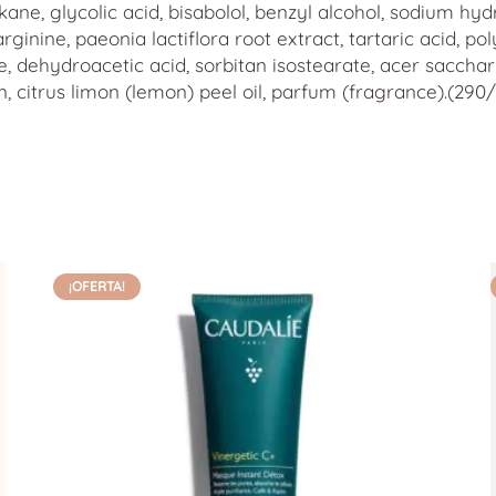
ane, glycolic acid, bisabolol, benzyl alcohol, sodium hydrox
rginine, paeonia lactiflora root extract, tartaric acid, p
ose, dehydroacetic acid, sorbitan isostearate, acer sacc
n, citrus limon (lemon) peel oil, parfum (fragrance).(290
¡OFERTA!