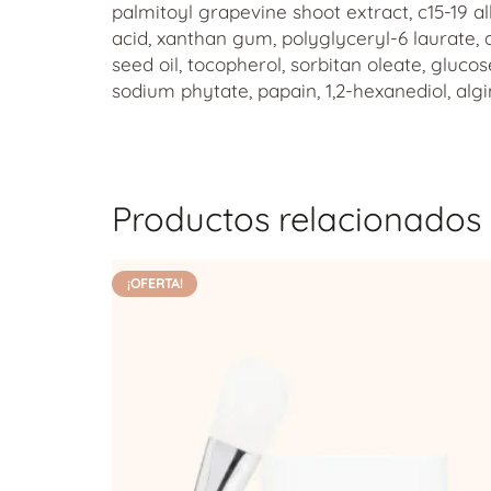
palmitoyl grapevine shoot extract, c15-19 alk
acid, xanthan gum, polyglyceryl-6 laurate, a
seed oil, tocopherol, sorbitan oleate, gluc
sodium phytate, papain, 1,2-hexanediol, algi
Productos relacionados
¡OFERTA!