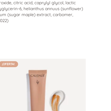
ide, citric acid, caprylyl glycol, lactic
olyglycerin-6, helianthus annuus (sunflower)
harum (sugar maple) extract, carbomer,
/022)
¡OFERTA!