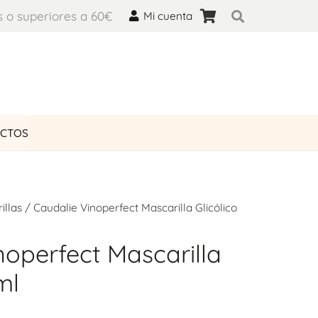
s o superiores a 60€
Mi cuenta
UCTOS
illas
/ Caudalie Vinoperfect Mascarilla Glicólico
noperfect Mascarilla
ml