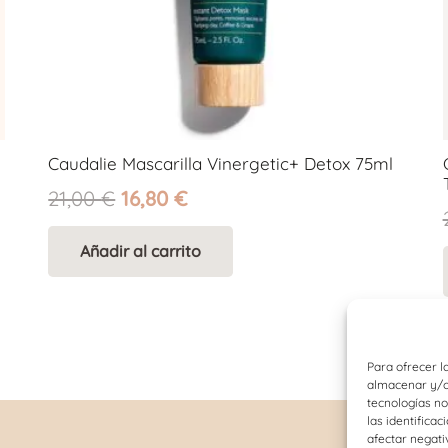
Caudalie Mascarilla Vinergetic+ Detox 75ml
El
El
21,00
€
16,80
€
precio
precio
original
actual
Añadir al carrito
era:
es:
21,00 €.
16,80 €.
Para ofrecer l
almacenar y/o 
tecnologías n
las identificac
afectar negati