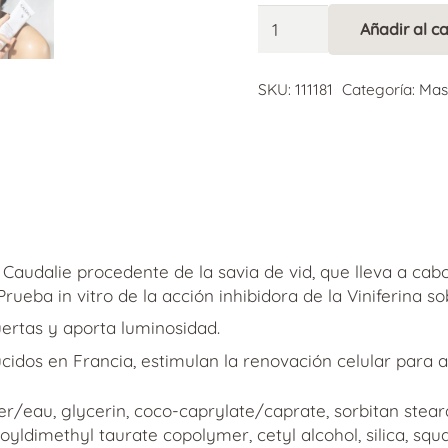
Caudalie
Añadir al ca
Vinoperfect
Alternative:
Mascarilla
Glicólico
SKU:
111181
Categoría:
Mas
75ml
cantidad
 Caudalie procedente de la savia de vid, que lleva a ca
rueba in vitro de la acción inhibidora de la Viniferina sob
uertas y aporta luminosidad.
cidos en Francia, estimulan la renovación celular para a
/eau, glycerin, coco-caprylate/caprate, sorbitan stearat
ldimethyl taurate copolymer, cetyl alcohol, silica, squala