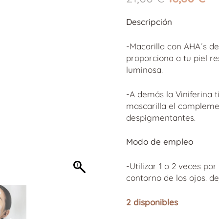
precio
pr
original
ac
Descripción
era:
es
21,00 €.
16
-Macarilla con AHA´s de 
proporciona a tu piel r
luminosa.
-A demás la Viniferina 
mascarilla el compleme
despigmentantes.
Modo de empleo
-Utilizar 1 o 2 veces po
contorno de los ojos. d
2 disponibles