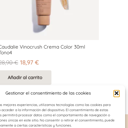
Caudalie Vinocrush Crema Color 30ml
Tono4
El
El
28,90
€
18,97
€
precio
precio
original
actual
Añadir al carrito
era:
es:
28,90 €.
18,97 €.
Gestionar el consentimiento de las cookies
as mejores experiencias, utilizamos tecnologías como las cookies para
acceder a la información del dispositivo. El consentimiento de estas
os permitirá procesar datos como el comportamiento de navegación o
iones únicas en este sitio. No consentir o retirar el consentimiento, puede
vamente a ciertas características y funciones.