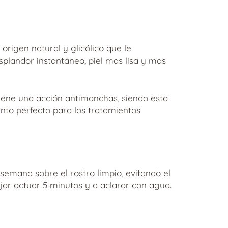
ecio
tual
:
,80 €.
origen natural y glicólico que le
esplandor instantáneo, piel mas lisa y mas
tiene una acción antimanchas, siendo esta
nto perfecto para los tratamientos
r semana sobre el rostro limpio, evitando el
ejar actuar 5 minutos y a aclarar con agua.