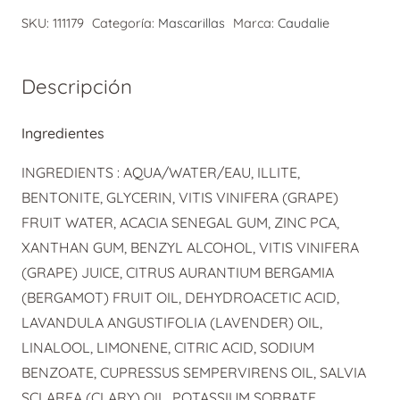
Vinopure
SKU:
111179
Categoría:
Mascarillas
Marca:
Caudalie
Mascarilla
Purificante
75ml
Descripción
cantidad
Ingredientes
INGREDIENTS : AQUA/WATER/EAU, ILLITE,
BENTONITE, GLYCERIN, VITIS VINIFERA (GRAPE)
FRUIT WATER, ACACIA SENEGAL GUM, ZINC PCA,
XANTHAN GUM, BENZYL ALCOHOL, VITIS VINIFERA
(GRAPE) JUICE, CITRUS AURANTIUM BERGAMIA
(BERGAMOT) FRUIT OIL, DEHYDROACETIC ACID,
LAVANDULA ANGUSTIFOLIA (LAVENDER) OIL,
LINALOOL, LIMONENE, CITRIC ACID, SODIUM
BENZOATE, CUPRESSUS SEMPERVIRENS OIL, SALVIA
SCLAREA (CLARY) OIL, POTASSIUM SORBATE,