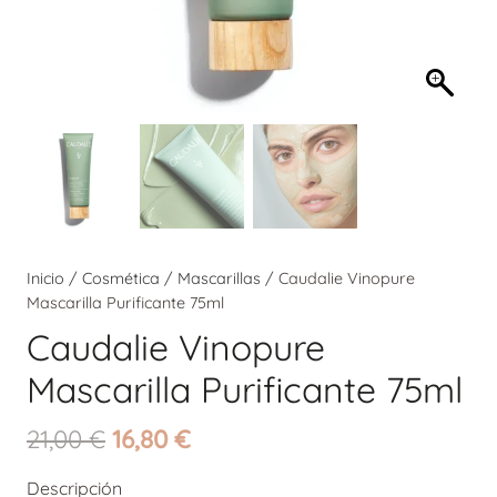
Inicio
/
Cosmética
/
Mascarillas
/ Caudalie Vinopure
Mascarilla Purificante 75ml
Caudalie Vinopure
Mascarilla Purificante 75ml
El
El
21,00
€
16,80
€
precio
precio
Descripción