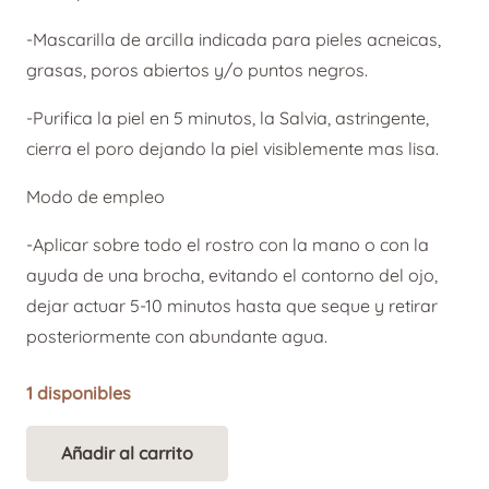
original
actual
era:
es:
-Mascarilla de arcilla indicada para pieles acneicas,
21,00 €.
16,80 €.
grasas, poros abiertos y/o puntos negros.
-Purifica la piel en 5 minutos, la Salvia, astringente,
cierra el poro dejando la piel visiblemente mas lisa.
Modo de empleo
-Aplicar sobre todo el rostro con la mano o con la
ayuda de una brocha, evitando el contorno del ojo,
dejar actuar 5-10 minutos hasta que seque y retirar
posteriormente con abundante agua.
1 disponibles
Añadir al carrito
Caudalie
Alternative: