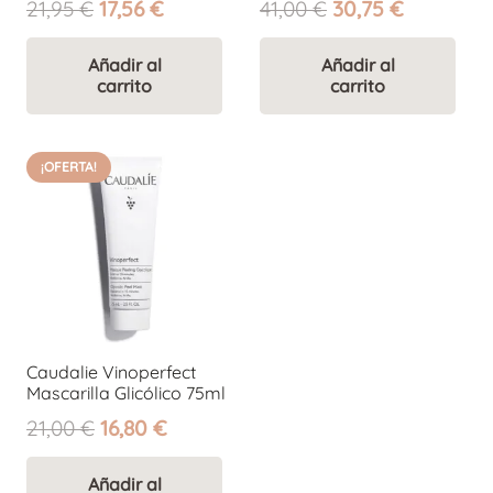
El
El
El
El
21,95
€
17,56
€
41,00
€
30,75
€
precio
precio
precio
precio
original
actual
original
actual
Añadir al
Añadir al
carrito
carrito
era:
es:
era:
es:
21,95 €.
17,56 €.
41,00 €.
30,75 €.
¡OFERTA!
Caudalie Vinoperfect
Mascarilla Glicólico 75ml
El
El
21,00
€
16,80
€
precio
precio
original
actual
Añadir al