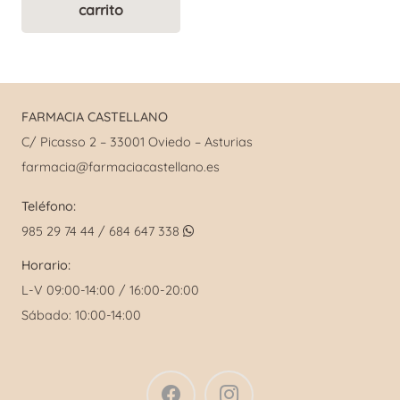
carrito
era:
es:
21,00 €.
16,80 €.
FARMACIA CASTELLANO
C/ Picasso 2 – 33001 Oviedo – Asturias
farmacia@farmaciacastellano.es
Teléfono:
985 29 74 44 / 684 647 338
Horario:
L-V 09:00-14:00 / 16:00-20:00
Sábado: 10:00-14:00