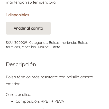
mantengan su temperatura.
1 disponibles
Añadir al carrito
Tutete
Alternative:
Bolsa
SKU:
300009
Categorías:
Bolsas merienda
,
Bolsas
Térmica
térmicas
,
Mochilas
Marca:
Tutete
Fantastic
Girl
Descripción
cantidad
Bolsa térmica más resistente con bolsillo abierto
exterior.
Características
Composición: RPET + PEVA