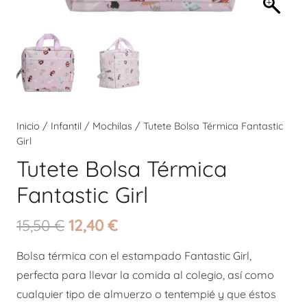
Inicio
/
Infantil
/
Mochilas
/ Tutete Bolsa Térmica Fantastic
Girl
Tutete Bolsa Térmica
Fantastic Girl
El
El
15,50
€
12,40
€
precio
precio
Bolsa térmica con el estampado Fantastic Girl,
original
actual
perfecta para llevar la comida al colegio, así como
era:
es:
cualquier tipo de almuerzo o tentempié y que éstos
15,50 €.
12,40 €.