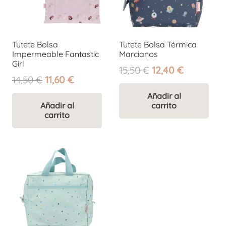
Tutete Bolsa
Tutete Bolsa Térmica
Impermeable Fantastic
Marcianos
Girl
El
El
15,50
€
12,40
€
El
El
14,50
€
11,60
€
precio
precio
precio
precio
original
actual
Añadir al
original
actual
Añadir al
carrito
era:
es:
carrito
era:
es:
15,50 €.
12,40 €.
14,50 €.
11,60 €.