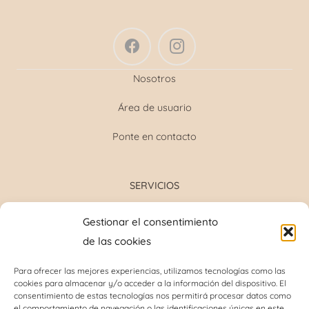
Nosotros
Área de usuario
Ponte en contacto
SERVICIOS
Formulación magistral
Gestionar el consentimiento
Toma de tensión
de las cookies
Determinación grupo sanguíneo
Determinación glucosa y colesterol total
Para ofrecer las mejores experiencias, utilizamos tecnologías como las
cookies para almacenar y/o acceder a la información del dispositivo. El
Perforación del lóbulo de la oreja
consentimiento de estas tecnologías nos permitirá procesar datos como
Análisis capilar
el comportamiento de navegación o las identificaciones únicas en este