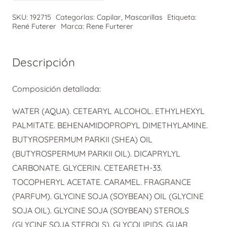
Furterer
SKU:
192715
Categorías:
Capilar
,
Mascarillas
Etiqueta:
Mascarilla
René Futerer
Marca:
Rene Furterer
Hidratante
Iluminadora
Descripción
Karité
Hydra
Composición detallada:
200
ml
WATER (AQUA). CETEARYL ALCOHOL. ETHYLHEXYL
cantidad
PALMITATE. BEHENAMIDOPROPYL DIMETHYLAMINE.
BUTYROSPERMUM PARKII (SHEA) OIL
(BUTYROSPERMUM PARKII OIL). DICAPRYLYL
CARBONATE. GLYCERIN. CETEARETH-33.
TOCOPHERYL ACETATE. CARAMEL. FRAGRANCE
(PARFUM). GLYCINE SOJA (SOYBEAN) OIL (GLYCINE
SOJA OIL). GLYCINE SOJA (SOYBEAN) STEROLS
(GLYCINE SOJA STEROLS). GLYCOLIPIDS. GUAR