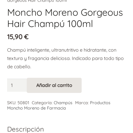
Gorgeous Hair Champú 100ml
Moncho Moreno Gorgeous
Hair Champú 100ml
15,90
€
Champú inteligente, ultranutritivo e hidratante, con
textura y fragancia deliciosa. Indicado para todo tipo
de cabello.
Moncho
Añadir al carrito
Alternative:
Moreno
Gorgeous
SKU:
50801
Categoría:
Champús
Marca:
Productos
Hair
Moncho Moreno de Farmacia
Champú
100ml
Descripción
cantidad