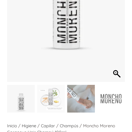
Inicio
/
Higiene
/
Capilar
/
Champús
/ Moncho Moreno