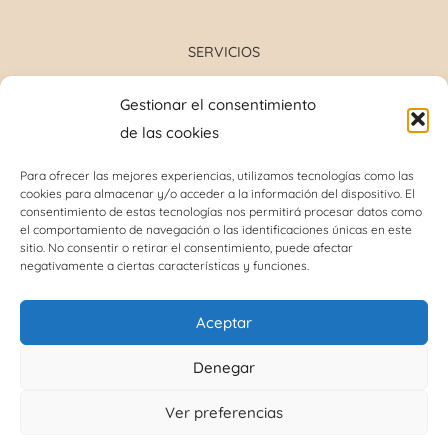
SERVICIOS
Formulación magistral
Gestionar el consentimiento
Toma de tensión
de las cookies
Determinación grupo sanguíneo
Determinación glucosa y colesterol total
Para ofrecer las mejores experiencias, utilizamos tecnologías como las
cookies para almacenar y/o acceder a la información del dispositivo. El
Perforación del lóbulo de la oreja
consentimiento de estas tecnologías nos permitirá procesar datos como
Análisis capilar
el comportamiento de navegación o las identificaciones únicas en este
sitio. No consentir o retirar el consentimiento, puede afectar
negativamente a ciertas características y funciones.
INFORMACIÓN DE INTERÉS
Aceptar
Política de cookies (UE)
Denegar
Términos y condiciones
Ver preferencias
Política de protección de datos