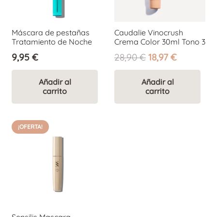
Máscara de pestañas
Caudalie Vinocrush
Tratamiento de Noche
Crema Color 30ml Tono 3
El
El
9,95
€
28,90
€
18,97
€
precio
precio
original
actual
Añadir al
Añadir al
carrito
carrito
era:
es:
28,90 €.
18,97 €.
¡OFERTA!
Sensilis Mascara