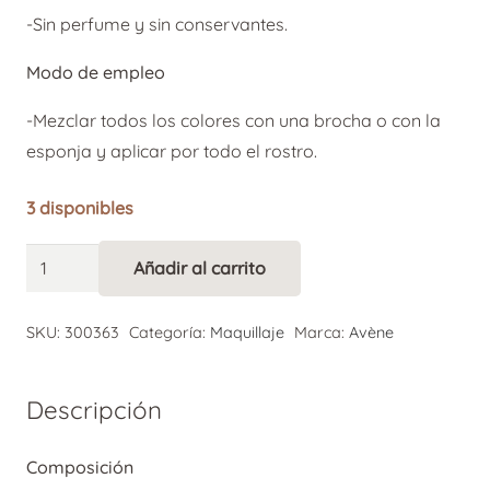
-Sin perfume y sin conservantes.
Modo de empleo
-Mezclar todos los colores con una brocha o con la
esponja y aplicar por todo el rostro.
3 disponibles
Avene
Añadir al carrito
Alternative:
Couvrance
Polvos
SKU:
300363
Categoría:
Maquillaje
Marca:
Avène
Mosaico
Translúcidos
Descripción
cantidad
Composición