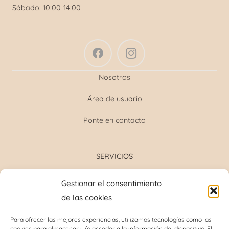
Sábado: 10:00-14:00
Nosotros
Área de usuario
Ponte en contacto
SERVICIOS
Formulación magistral
Gestionar el consentimiento
Toma de tensión
de las cookies
Determinación grupo sanguíneo
Determinación glucosa y colesterol total
Para ofrecer las mejores experiencias, utilizamos tecnologías como las
cookies para almacenar y/o acceder a la información del dispositivo. El