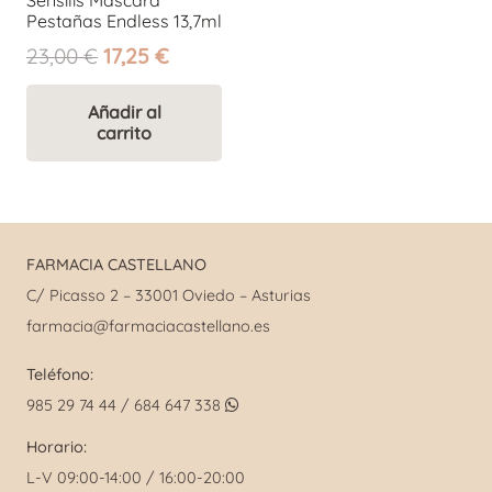
Pestañas Endless 13,7ml
El
El
23,00
€
17,25
€
precio
precio
original
actual
Añadir al
carrito
era:
es:
23,00 €.
17,25 €.
FARMACIA CASTELLANO
C/ Picasso 2 – 33001 Oviedo – Asturias
farmacia@farmaciacastellano.es
Teléfono:
985 29 74 44 / 684 647 338
Horario:
L-V 09:00-14:00 / 16:00-20:00