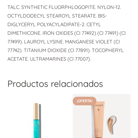
TALC. SYNTHETIC FLUORPHLOGOPITE. NYLON-12.
OCTYLDODECYL STEAROYL STEARATE. BIS-
DIGLYCERYL POLYACYLADIPATE-2. CETYL
DIMETHICONE. IRON OXIDES (CI 77492) (CI 77491) (CI
77499). LAUROYL LYSINE. MANGANESE VIOLET (CI
77742). TITANIUM DIOXIDE (CI 77891). TOCOPHERYL
ACETATE. ULTRAMARINES (CI 77007).
Productos relacionados
¡OFERTA!