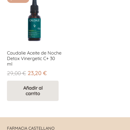
Caudalie Aceite de Noche
Detox Vinergetic C+ 30
ml
El
El
29,00
€
23,20
€
precio
precio
original
actual
Añadir al
carrito
era:
es:
29,00 €.
23,20 €.
FARMACIA CASTELLANO