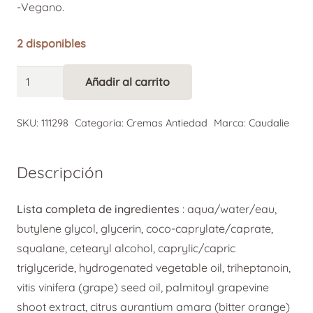
-Vegano.
2 disponibles
Caudalie
Añadir al carrito
Alternative:
Crema
Tisana
SKU:
111298
Categoría:
Cremas Antiedad
Marca:
Caudalie
de
Noche
Descripción
Resveratrol
Lift
Lista completa de ingredientes
:
aqua/water/eau,
50
butylene glycol, glycerin, coco-caprylate/caprate,
ml
squalane, cetearyl alcohol, caprylic/capric
cantidad
triglyceride, hydrogenated vegetable oil, triheptanoin,
vitis vinifera (grape) seed oil, palmitoyl grapevine
shoot extract, citrus aurantium amara (bitter orange)