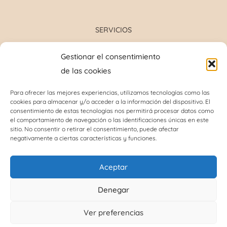
SERVICIOS
Formulación magistral
Gestionar el consentimiento
Toma de tensión
de las cookies
Determinación grupo sanguíneo
Determinación glucosa y colesterol total
Para ofrecer las mejores experiencias, utilizamos tecnologías como las
cookies para almacenar y/o acceder a la información del dispositivo. El
Perforación del lóbulo de la oreja
consentimiento de estas tecnologías nos permitirá procesar datos como
Análisis capilar
el comportamiento de navegación o las identificaciones únicas en este
sitio. No consentir o retirar el consentimiento, puede afectar
negativamente a ciertas características y funciones.
INFORMACIÓN DE INTERÉS
Aceptar
Política de cookies (UE)
Denegar
Términos y condiciones
Ver preferencias
Política de protección de datos