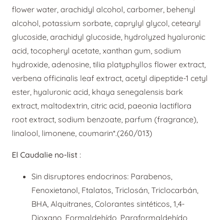
flower water, arachidyl alcohol, carbomer, behenyl
alcohol, potassium sorbate, caprylyl glycol, cetearyl
glucoside, arachidyl glucoside, hydrolyzed hyaluronic
acid, tocopheryl acetate, xanthan gum, sodium
hydroxide, adenosine, tilia platyphyllos flower extract,
verbena officinalis leaf extract, acetyl dipeptide-1 cetyl
ester, hyaluronic acid, khaya senegalensis bark
extract, maltodextrin, citric acid, paeonia lactiflora
root extract, sodium benzoate, parfum (fragrance),
linalool, limonene, coumarin*.(260/013)
El Caudalie no-list
:
Sin disruptores endocrinos: Parabenos,
Fenoxietanol, Ftalatos, Triclosán, Triclocarbán,
BHA, Alquitranes, Colorantes sintéticos, 1,4-
Dioxano, Formaldehído, Paraformaldehído,