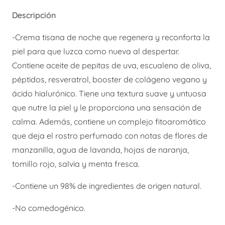
precio
precio
Descripción
original
actual
era:
es:
-Crema tisana de noche que regenera y reconforta la
44,00 €.
35,20 €.
piel para que luzca como nueva al despertar.
Contiene aceite de pepitas de uva, escualeno de oliva,
péptidos, resveratrol, booster de colágeno vegano y
ácido hialurónico. Tiene una textura suave y untuosa
que nutre la piel y le proporciona una sensación de
calma. Además, contiene un complejo fitoaromático
que deja el rostro perfumado con notas de flores de
manzanilla, agua de lavanda, hojas de naranja,
tomillo rojo, salvia y menta fresca.
-Contiene un 98% de ingredientes de origen natural.
-No comedogénico.