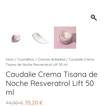
Inicio
/
Cosmética
/
Cremas Antiedad
/ Caudalie Crema
Tisana de Noche Resveratrol Lift 50 ml
Caudalie Crema Tisana de
Noche Resveratrol Lift 50
ml
El
El
44,00
€
35,20
€