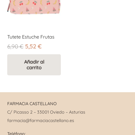
Tutete Estuche Frutas
El
El
6,90
€
5,52
€
precio
precio
original
actual
Añadir al
carrito
era:
es:
6,90 €.
5,52 €.
FARMACIA CASTELLANO
C/ Picasso 2 – 33001 Oviedo – Asturias
farmacia@farmaciacastellano.es
Teléfono: