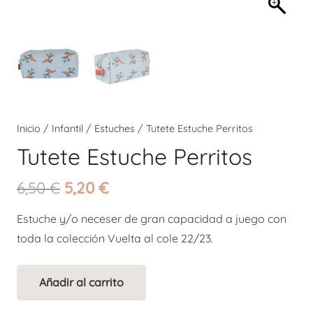
Inicio
/
Infantil
/
Estuches
/ Tutete Estuche Perritos
Tutete Estuche Perritos
El
El
6,50
€
5,20
€
precio
precio
Estuche y/o neceser de gran capacidad a juego con
original
actual
toda la colección Vuelta al cole 22/23.
era:
es:
6,50 €.
5,20 €.
Añadir al carrito
Tutete
Alternative:
Estuche