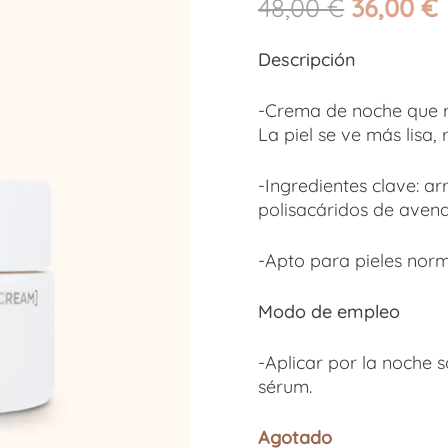
El
E
48,00
€
36,00
€
precio
original
Descripción
era:
e
48,00 €.
-Crema de noche que re
La piel se ve más lisa
-Ingredientes clave: ar
polisacáridos de avena
-Apto para pieles norm
Modo de empleo
-Aplicar por la noche s
sérum.
Agotado