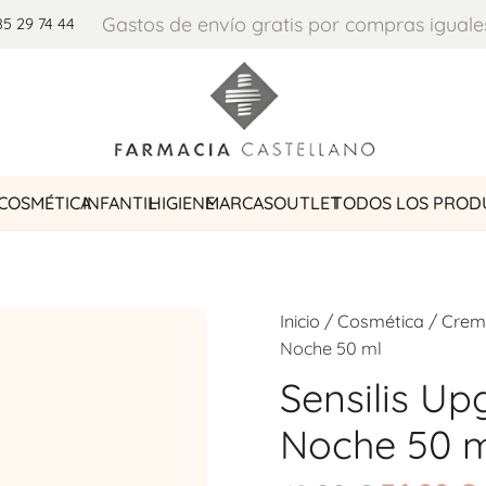
Gastos de envío gratis por compras iguale
85 29 74 44
COSMÉTICA
INFANTIL
HIGIENE
MARCAS
OUTLET
TODOS LOS PROD
Inicio
/
Cosmética
/
Crem
Noche 50 ml
Sensilis U
Noche 50 