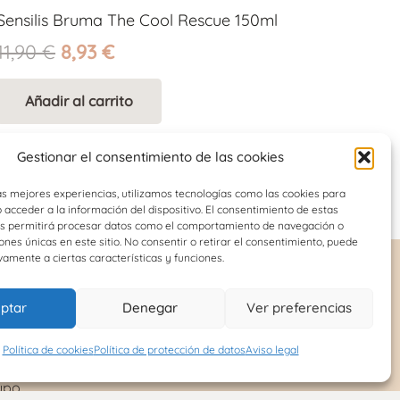
Sensilis Bruma The Cool Rescue 150ml
El
El
11,90
€
8,93
€
precio
precio
Añadir al carrito
original
actual
era:
es:
11,90 €.
8,93 €.
Gestionar el consentimiento de las cookies
as mejores experiencias, utilizamos tecnologías como las cookies para
acceder a la información del dispositivo. El consentimiento de estas
os permitirá procesar datos como el comportamiento de navegación o
iones únicas en este sitio. No consentir o retirar el consentimiento, puede
vamente a ciertas características y funciones.
ptar
Denegar
Ver preferencias
INFORMACIÓN DE
INTERÉS
tral
Política de cookies
Política de protección de datos
Aviso legal
Política de cookies (UE)
n
upo