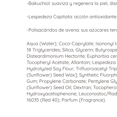
-Bakuchiol: suaviza y regenera la piel, di
-Lespedeza Capitata: acción antioxidante y
-Polisacáridos de avena: sus azúcares tens
Aqua (Water); Coco-Caprylate; Isononyl Is
18 Triglycerides; Silica; Glycerin; Butyro
Disteardimonium Hectorite; Euphorbia ceri
Tocopheryl Acetate; Allantoin; Lespedeza 
Hydrolyzed Soy Flour; Trifluoroacetyl Tri
(Sunflower) Seed Wax]; Synthetic Fluorphl
Gum; Propylene Carbonate; Pentylene Glyc
(Sunflower) Seed Oil; Dextran; Tocophero
Hydroxyacetophenone; Leuconostoc/Radish
16035 (Red 40); Parfum (Fragrance).