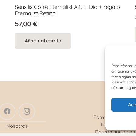
Sensilis Cofre Eternalist A.G.E. Día + regalo
Eternalist Retinol
57,00
€
Añadir al carrito
Para ofrecer l
almacenar y/o 
tecnologías n
las identificac
afectar negati
Ace
SERVICIOS
Formulación magis
Toma de tensió
Nosotros
Determinación gr