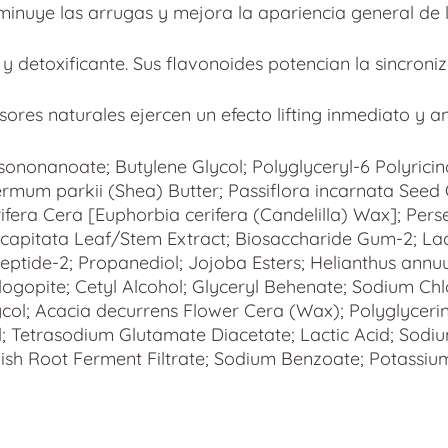
sminuye las arrugas y mejora la apariencia general de l
 detoxificante. Sus flavonoides potencian la sincroniza
ores naturales ejercen un efecto lifting inmediato y a
ononanoate; Butylene Glycol; Polyglyceryl-6 Polyricino
spermum parkii (Shea) Butter; Passiflora incarnata Seed 
fera Cera [Euphorbia cerifera (Candelilla) Wax]; Pers
capitata Leaf/Stem Extract; Biosaccharide Gum-2; Lact
peptide-2; Propanediol; Jojoba Esters; Helianthus ann
ogopite; Cetyl Alcohol; Glyceryl Behenate; Sodium Chl
ol; Acacia decurrens Flower Cera (Wax); Polyglycerin-
l; Tetrasodium Glutamate Diacetate; Lactic Acid; Sodi
 Root Ferment Filtrate; Sodium Benzoate; Potassium S