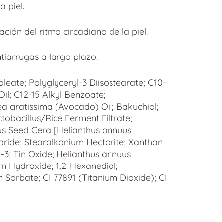
a piel.
ción del ritmo circadiano de la piel.
ntiarrugas a largo plazo.
leate; Polyglyceryl-3 Diisostearate; C10-
Oil; C12-15 Alkyl Benzoate;
ea gratissima (Avocado) Oil; Bakuchiol;
obacillus/Rice Ferment Filtrate;
uus Seed Cera [Helianthus annuus
oride; Stearalkonium Hectorite; Xanthan
3; Tin Oxide; Helianthus annuus
um Hydroxide; 1,2-Hexanediol;
orbate; CI 77891 (Titanium Dioxide); CI