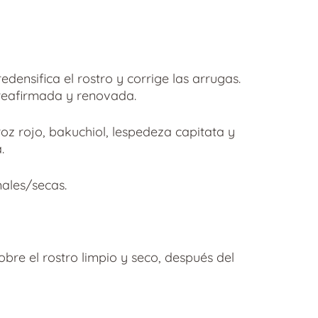
l
precio
actual
s:
36,00 €.
densifica el rostro y corrige las arrugas.
, reafirmada y renovada.
roz rojo, bakuchiol, lespedeza capitata y
.
ales/secas.
obre el rostro limpio y seco, después del