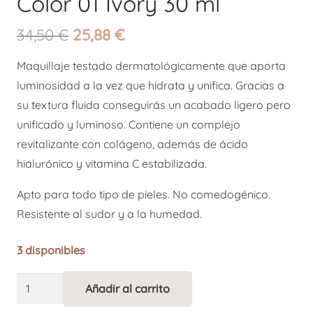
Color 01 Ivory 30 ml
El
El
34,50
€
25,88
€
precio
precio
Maquillaje testado dermatológicamente que aporta
original
actual
luminosidad a la vez que hidrata y unifica. Gracias a
era:
es:
su textura fluida conseguirás un acabado ligero pero
34,50 €.
25,88 €.
unificado y luminoso. Contiene un complejo
revitalizante con colágeno, además de ácido
hialurónico y vitamina C estabilizada.
Apto para todo tipo de pieles. No comedogénico.
Resistente al sudor y a la humedad.
3 disponibles
Sensilis
Añadir al carrito
Alternative:
Skin