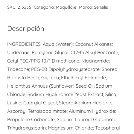
Glow
SKU:
215356
Categoría:
Maquillaje
Marca:
Sensilis
Make
Up
Descripción
Color
01
INGREDIENTES: Aqua (Water); Coconut Alkanes;
Ivory
Undecane; Pentylene Glycol; C12-15 Alkyl Benzoate;
30
Cetyl PEG/PPG-10/1 Dimethicone; Niacinamide;
ml
Tridecane; PEG-30 Dipolyhydroxystearate; Shorea
cantidad
Robusta Resin; Glycerin; Ethylhexyl Palmitate;
Helianthus Annuus (Sunflower) Seed Oil; Sodium
Chloride; Sodium Hyaluronate Yeast Extract; Silica;
Lysine; Caprylyl Glycol; Stearalkonium Hectorite;
Ascorbyl Tetraisopalmitate; Aluminum Hydroxide;
Propylene Carbonate; Sodium Lauroyl Glutamate;
Trihydroxystearin; Magnesium Chloride; Tocopheryl