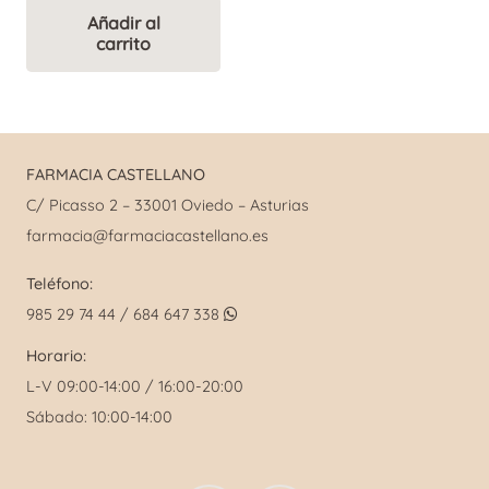
original
actual
Añadir al
carrito
era:
es:
34,50 €.
25,88 €.
FARMACIA CASTELLANO
C/ Picasso 2 – 33001 Oviedo – Asturias
farmacia@farmaciacastellano.es
Teléfono:
985 29 74 44 / 684 647 338
Horario:
L-V 09:00-14:00 / 16:00-20:00
Sábado: 10:00-14:00