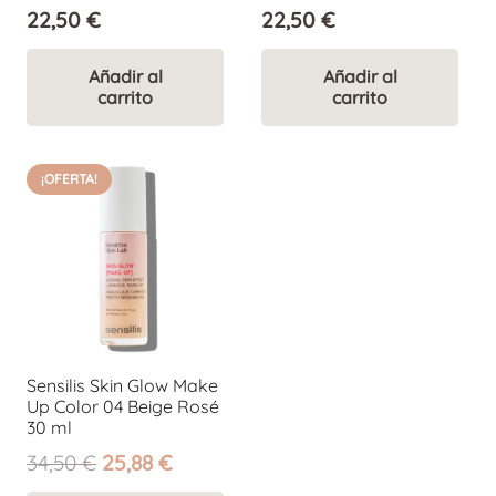
22,50
€
22,50
€
Añadir al
Añadir al
carrito
carrito
¡OFERTA!
Sensilis Skin Glow Make
Up Color 04 Beige Rosé
30 ml
El
El
34,50
€
25,88
€
precio
precio