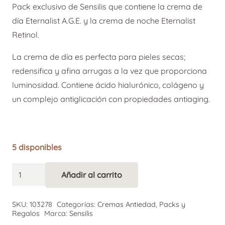
Pack exclusivo de Sensilis que contiene la crema de
día Eternalist A.G.E. y la crema de noche Eternalist
Retinol.
La crema de día es perfecta para pieles secas;
redensifica y afina arrugas a la vez que proporciona
luminosidad. Contiene ácido hialurónico, colágeno y
un complejo antiglicación con propiedades antiaging.
5 disponibles
Sensilis
Añadir al carrito
Alternative:
Cofre
Eternalist
SKU:
103278
Categorías:
Cremas Antiedad
,
Packs y
A.G.E.
Regalos
Marca:
Sensilis