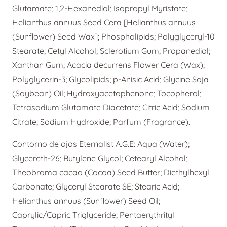
Glutamate; 1,2-Hexanediol; Isopropyl Myristate;
Helianthus annuus Seed Cera [Helianthus annuus
(Sunflower) Seed Wax]; Phospholipids; Polyglyceryl-10
Stearate; Cetyl Alcohol; Sclerotium Gum; Propanediol;
Xanthan Gum; Acacia decurrens Flower Cera (Wax);
Polyglycerin-3; Glycolipids; p-Anisic Acid; Glycine Soja
(Soybean) Oil; Hydroxyacetophenone; Tocopherol;
Tetrasodium Glutamate Diacetate; Citric Acid; Sodium
Citrate; Sodium Hydroxide; Parfum (Fragrance).
Contorno de ojos Eternalist A.G.E: Aqua (Water);
Glycereth-26; Butylene Glycol; Cetearyl Alcohol;
Theobroma cacao (Cocoa) Seed Butter; Diethylhexyl
Carbonate; Glyceryl Stearate SE; Stearic Acid;
Helianthus annuus (Sunflower) Seed Oil;
Caprylic/Capric Triglyceride; Pentaerythrityl