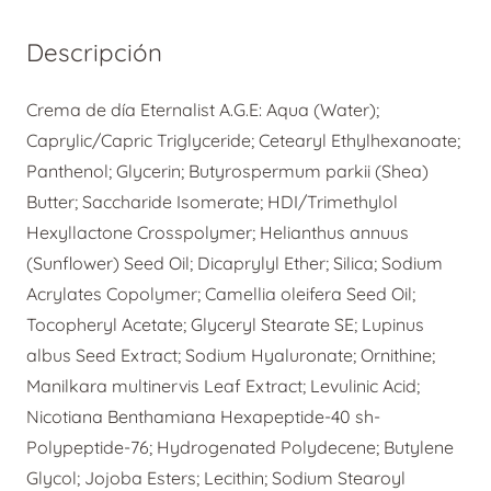
Día
+
Descripción
regalo
Eternalist
Crema de día Eternalist A.G.E: Aqua (Water);
Retinol
Caprylic/Capric Triglyceride; Cetearyl Ethylhexanoate;
cantidad
Panthenol; Glycerin; Butyrospermum parkii (Shea)
Butter; Saccharide Isomerate; HDI/Trimethylol
Hexyllactone Crosspolymer; Helianthus annuus
(Sunflower) Seed Oil; Dicaprylyl Ether; Silica; Sodium
Acrylates Copolymer; Camellia oleifera Seed Oil;
Tocopheryl Acetate; Glyceryl Stearate SE; Lupinus
albus Seed Extract; Sodium Hyaluronate; Ornithine;
Manilkara multinervis Leaf Extract; Levulinic Acid;
Nicotiana Benthamiana Hexapeptide-40 sh-
Polypeptide-76; Hydrogenated Polydecene; Butylene
Glycol; Jojoba Esters; Lecithin; Sodium Stearoyl