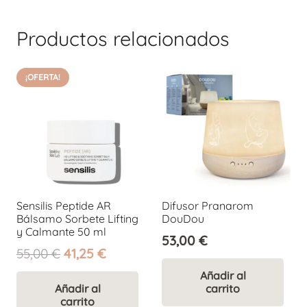
Productos relacionados
¡OFERTA!
Sensilis Peptide AR
Difusor Pranarom
Bálsamo Sorbete Lifting
DouDou
y Calmante 50 ml
53,00
€
El
El
55,00
€
41,25
€
precio
precio
Añadir al
original
actual
Añadir al
carrito
carrito
era:
es: