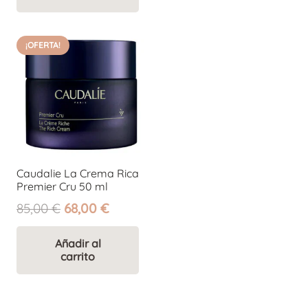
55,00 €.
41,25 €.
¡OFERTA!
Caudalie La Crema Rica
Premier Cru 50 ml
El
El
85,00
€
68,00
€
precio
precio
original
actual
Añadir al
carrito
era:
es:
85,00 €.
68,00 €.