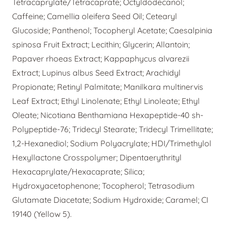
Tetracaprylate/Tetracaprate; Octyldodecanol;
Caffeine; Camellia oleifera Seed Oil; Cetearyl
Glucoside; Panthenol; Tocopheryl Acetate; Caesalpinia
spinosa Fruit Extract; Lecithin; Glycerin; Allantoin;
Papaver rhoeas Extract; Kappaphycus alvarezii
Extract; Lupinus albus Seed Extract; Arachidyl
Propionate; Retinyl Palmitate; Manilkara multinervis
Leaf Extract; Ethyl Linolenate; Ethyl Linoleate; Ethyl
Oleate; Nicotiana Benthamiana Hexapeptide-40 sh-
Polypeptide-76; Tridecyl Stearate; Tridecyl Trimellitate;
1,2-Hexanediol; Sodium Polyacrylate; HDI/Trimethylol
Hexyllactone Crosspolymer; Dipentaerythrityl
Hexacaprylate/Hexacaprate; Silica;
Hydroxyacetophenone; Tocopherol; Tetrasodium
Glutamate Diacetate; Sodium Hydroxide; Caramel; CI
19140 (Yellow 5).