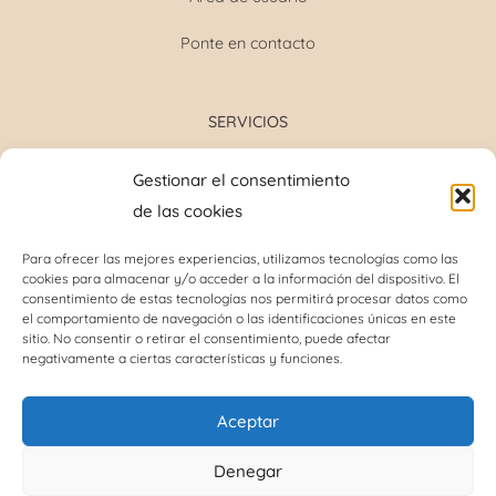
Ponte en contacto
SERVICIOS
Formulación magistral
Gestionar el consentimiento
Toma de tensión
de las cookies
Determinación grupo sanguíneo
Determinación glucosa y colesterol total
Para ofrecer las mejores experiencias, utilizamos tecnologías como las
cookies para almacenar y/o acceder a la información del dispositivo. El
Perforación del lóbulo de la oreja
consentimiento de estas tecnologías nos permitirá procesar datos como
Análisis capilar
el comportamiento de navegación o las identificaciones únicas en este
sitio. No consentir o retirar el consentimiento, puede afectar
negativamente a ciertas características y funciones.
INFORMACIÓN DE INTERÉS
Aceptar
Política de cookies (UE)
Denegar
Términos y condiciones