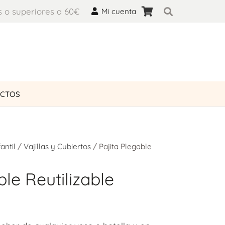
s o superiores a 60€
Mi cuenta
UCTOS
antil
/
Vajillas y Cubiertos
/ Pajita Plegable
ble Reutilizable