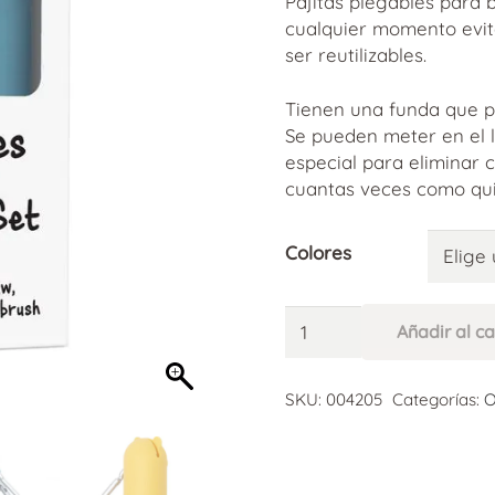
Pajitas plegables para 
cualquier momento evita
ser reutilizables.
Tienen una funda que p
Se pueden meter en el l
especial para eliminar c
cuantas veces como qui
Colores
Pajita
Añadir al ca
Plegable
Reutilizable
Alternative:
cantidad
SKU:
004205
Categorías:
O