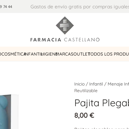
Gastos de envío gratis por compras iguale
9 74 44
O
COSMÉTICA
INFANTIL
HIGIENE
MARCAS
OUTLET
TODOS LOS PROD
Inicio
/
Infantil
/
Menaje Inf
Reutilizable
Pajita Plega
8,00
€