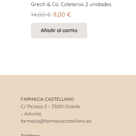
Grech & Co. Coleteros 2 unidades
El
El
14,00
€
8,00
€
precio
precio
original
actual
Añadir al carrito
era:
es:
14,00 €.
8,00 €.
FARMACIA CASTELLANO
C/ Picasso 2 – 33001 Oviedo
– Asturias
farmacia@farmaciacastellano.es
Teléfono: