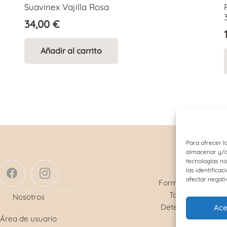
Suavinex Vajilla Rosa
34,00
€
Añadir al carrito
Para ofrecer l
almacenar y/o 
tecnologías n
SERVICIOS
las identificac
afectar negati
Formulación magis
Toma de tensió
Nosotros
Determinación gr
Ace
Área de usuario
sanguíneo