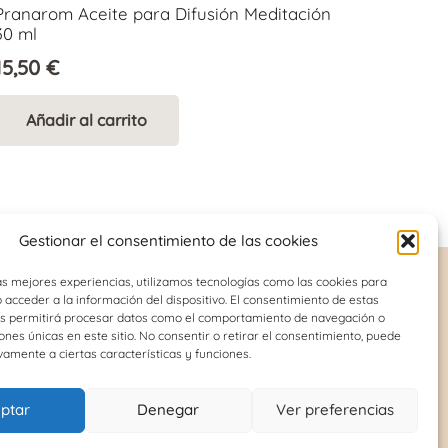
Pranarom Aceite para Difusión Meditación
30 ml
15,50
€
Añadir al carrito
Gestionar el consentimiento de las cookies
as mejores experiencias, utilizamos tecnologías como las cookies para
acceder a la información del dispositivo. El consentimiento de estas
os permitirá procesar datos como el comportamiento de navegación o
INFORMACIÓN DE INTERÉS
iones únicas en este sitio. No consentir o retirar el consentimiento, puede
vamente a ciertas características y funciones.
Política de cookies (UE)
tral
n
Términos y condiciones
upo
ptar
Denegar
Ver preferencias
Política de protección de