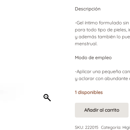
Descripción
-Gel íntimo formulado si
para todo tipo de pieles,
y además también lo pued
menstrual.
Modo de empleo
-Aplicar una pequeña can
y aclarar con abundante 
1 disponibles
Añadir al carrito
OrganiWash
Alternative:
Limpiador
2
SKU:
222015
Categoría:
Hig