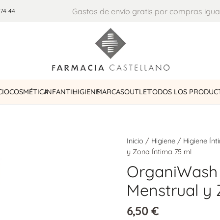
Gastos de envío gratis por compras igua
 74 44
CIO
COSMÉTICA
INFANTIL
HIGIENE
MARCAS
OUTLET
TODOS LOS PRODUC
Inicio
/
Higiene
/
Higiene Ínt
y Zona Íntima 75 ml
OrganiWash 
Menstrual y 
6,50
€