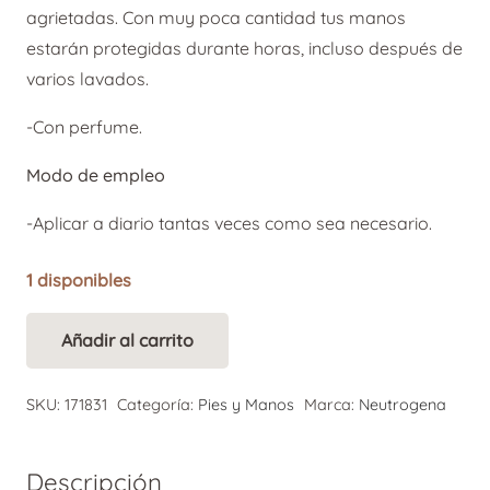
agrietadas. Con muy poca cantidad tus manos
estarán protegidas durante horas, incluso después de
varios lavados.
-Con perfume.
Modo de empleo
-Aplicar a diario tantas veces como sea necesario.
1 disponibles
Añadir al carrito
Neutrogena
Alternative:
Crema
SKU:
171831
Categoría:
Pies y Manos
Marca:
Neutrogena
de
Manos
Concentrada
Descripción