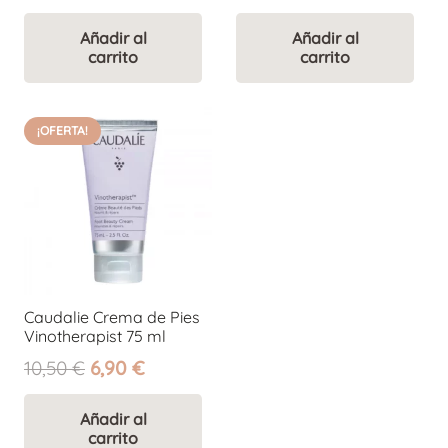
Añadir al
Añadir al
carrito
carrito
¡OFERTA!
Caudalie Crema de Pies
Vinotherapist 75 ml
El
El
10,50
€
6,90
€
precio
precio
original
actual
Añadir al
carrito
era:
es: