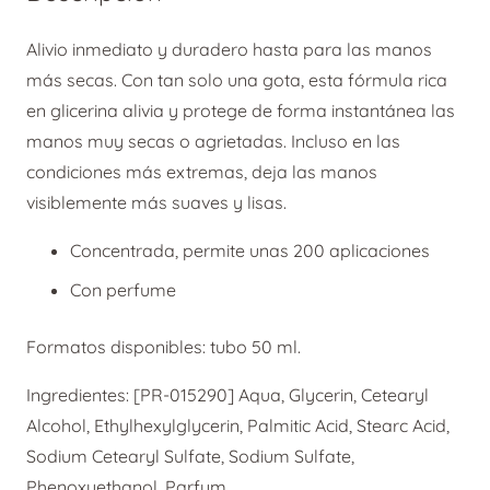
Duplo
2x50
Alivio inmediato y duradero hasta para las manos
ml
más secas. Con tan solo una gota, esta fórmula rica
cantidad
en glicerina alivia y protege de forma instantánea las
manos muy secas o agrietadas. Incluso en las
condiciones más extremas, deja las manos
visiblemente más suaves y lisas.
Concentrada, permite unas 200 aplicaciones
Con perfume
Formatos disponibles: tubo 50 ml.
Ingredientes: [PR-015290] Aqua, Glycerin, Cetearyl
Alcohol, Ethylhexylglycerin, Palmitic Acid, Stearc Acid,
Sodium Cetearyl Sulfate, Sodium Sulfate,
Phenoxyethanol, Parfum.