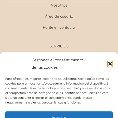
Nosotros
Área de usuario
Ponte en contacto
SERVICIOS
Formulación magistral
Gestionar el consentimiento
Toma de tensión
de las cookies
Determinación grupo sanguíneo
Determinación glucosa y colesterol total
Para ofrecer las mejores experiencias, utilizamos tecnologías como las
cookies para almacenar y/o acceder a la información del dispositivo. El
Perforación del lóbulo de la oreja
consentimiento de estas tecnologías nos permitirá procesar datos como
Análisis capilar
el comportamiento de navegación o las identificaciones únicas en este
sitio. No consentir o retirar el consentimiento, puede afectar
negativamente a ciertas características y funciones.
INFORMACIÓN DE INTERÉS
Aceptar