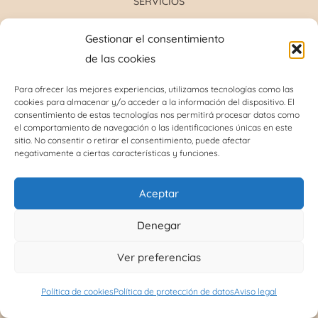
SERVICIOS
Formulación magistral
Gestionar el consentimiento
Toma de tensión
de las cookies
Determinación grupo sanguíneo
Determinación glucosa y colesterol total
Para ofrecer las mejores experiencias, utilizamos tecnologías como las
cookies para almacenar y/o acceder a la información del dispositivo. El
Perforación del lóbulo de la oreja
consentimiento de estas tecnologías nos permitirá procesar datos como
Análisis capilar
el comportamiento de navegación o las identificaciones únicas en este
sitio. No consentir o retirar el consentimiento, puede afectar
negativamente a ciertas características y funciones.
INFORMACIÓN DE INTERÉS
Aceptar
Política de cookies (UE)
Denegar
Términos y condiciones
Ver preferencias
Política de protección de datos
Política de cookies
Política de protección de datos
Aviso legal
Política de devoluciones y reembolsos