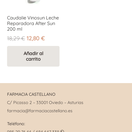
Caudalie Vinosun Leche
Reparadora After Sun
200 ml
El
El
18,29
€
12,80
€
precio
precio
original
actual
Añadir al
carrito
era:
es:
18,29 €.
12,80 €.
FARMACIA CASTELLANO
C/ Picasso 2 – 33001 Oviedo – Asturias
farmacia@farmaciacastellano.es
Teléfono: