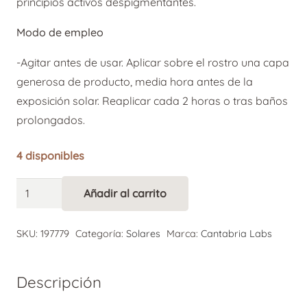
principios activos despigmentantes.
Modo de empleo
-Agitar antes de usar. Aplicar sobre el rostro una capa
generosa de producto, media hora antes de la
exposición solar. Reaplicar cada 2 horas o tras baños
prolongados.
4 disponibles
Heliocare
Añadir al carrito
Alternative:
360º
Pigment
SKU:
197779
Categoría:
Solares
Marca:
Cantabria Labs
Solution
Fluid
Descripción
SPF
50+