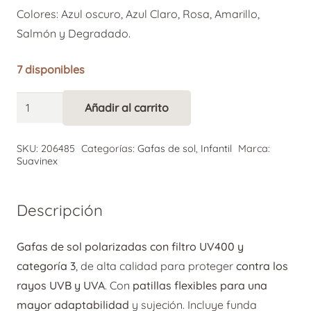
Colores: Azul oscuro, Azul Claro, Rosa, Amarillo,
Salmón y Degradado.
7 disponibles
Gafa
Añadir al carrito
Alternative:
de
Sol
SKU:
206485
Categorías:
Gafas de sol
,
Infantil
Marca:
Infantil
Suavinex
Suavinex
24-
Descripción
36
meses
Gafas de sol polarizadas con filtro UV400 y
cantidad
categoría 3
, de alta calidad para proteger
contra los
rayos UVB y UVA
. Con
patillas flexibles para una
mayor adaptabilidad
y sujeción. Incluye funda