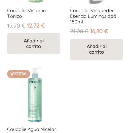
Caudalie Vinopure
Caudalie Vinoperfect
Tónico
Esencia Luminosidad
150ml
El
El
15,90
€
12,72
€
El
El
21,00
€
16,80
€
precio
precio
precio
precio
original
actual
Añadir al
original
actual
carrito
Añadir al
era:
es:
carrito
era:
es:
15,90 €.
12,72 €.
21,00 €.
16,80 €.
¡OFERTA!
Caudalie Agua Micelar