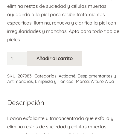
elimina restos de suciedad y células muertas
ayudando a la piel para recibir tratamientos
específicos. Ilumina, renueva y clarifica la piel con
irregularidades y manchas. Apto para todo tipo de
pieles.
Dr.
Añadir al carrito
Alternative:
Arturo
Alba
SKU:
207983
Categorías:
Actiacné
,
Despigmentantes y
Loción
Antimanchas
,
Limpieza y Tónicos
Marca:
Arturo Alba
Poliácida
cantidad
Descripción
Loción exfoliante ultraconcentrada que exfolia y
elimina restos de suciedad y células muertas