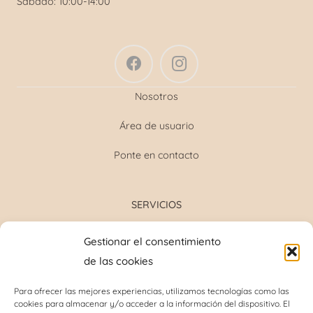
Sábado: 10:00-14:00
Nosotros
Área de usuario
Ponte en contacto
SERVICIOS
Formulación magistral
Gestionar el consentimiento
Toma de tensión
de las cookies
Determinación grupo sanguíneo
Determinación glucosa y colesterol total
Para ofrecer las mejores experiencias, utilizamos tecnologías como las
cookies para almacenar y/o acceder a la información del dispositivo. El
Perforación del lóbulo de la oreja