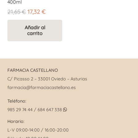
400ml
El
El
21,65
€
17,32
€
precio
precio
original
actual
Añadir al
carrito
era:
es:
21,65 €.
17,32 €.
FARMACIA CASTELLANO
C/ Picasso 2 – 33001 Oviedo – Asturias
farmacia@farmaciacastellano.es
Teléfono:
985 29 74 44 / 684 647 338
Horario:
L-V 09:00-14:00 / 16:00-20:00