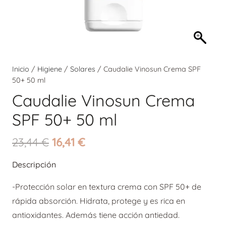
Inicio
/
Higiene
/
Solares
/ Caudalie Vinosun Crema SPF
50+ 50 ml
Caudalie Vinosun Crema
SPF 50+ 50 ml
El
El
23,44
€
16,41
€
precio
precio
Descripción
original
actual
era:
es:
-Protección solar en textura crema con SPF 50+ de
23,44 €.
16,41 €.
rápida absorción. Hidrata, protege y es rica en
antioxidantes. Además tiene acción antiedad.