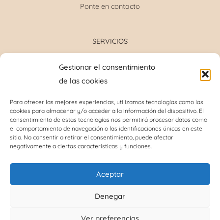
Ponte en contacto
SERVICIOS
Formulación magistral
Gestionar el consentimiento
Toma de tensión
de las cookies
Determinación grupo sanguíneo
Determinación glucosa y colesterol total
Para ofrecer las mejores experiencias, utilizamos tecnologías como las
cookies para almacenar y/o acceder a la información del dispositivo. El
Perforación del lóbulo de la oreja
consentimiento de estas tecnologías nos permitirá procesar datos como
Análisis capilar
el comportamiento de navegación o las identificaciones únicas en este
sitio. No consentir o retirar el consentimiento, puede afectar
negativamente a ciertas características y funciones.
INFORMACIÓN DE INTERÉS
Aceptar
Política de cookies (UE)
Denegar
Términos y condiciones
Ver preferencias