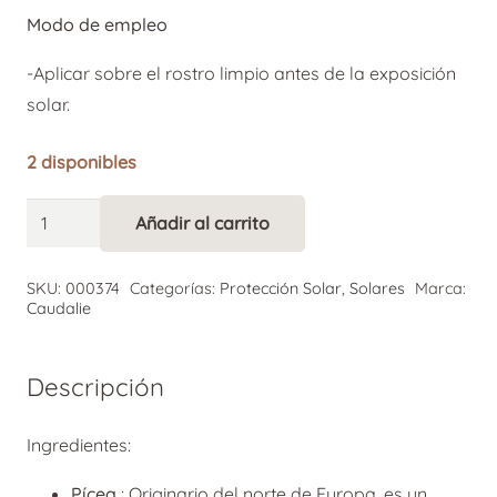
Modo de empleo
-Aplicar sobre el rostro limpio antes de la exposición
solar.
2 disponibles
Caudalie
Añadir al carrito
Alternative:
Vinosun
Crema
SKU:
000374
Categorías:
Protección Solar
,
Solares
Marca:
SPF
Caudalie
50+
50
Descripción
ml
cantidad
Ingredientes:
Pícea
: Originario del norte de Europa, es un