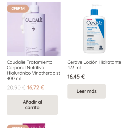
¡OFERTA!
Caudalie Tratamiento
Cerave Loción Hidratante
Corporal Nutritivo
473 ml
Hialurónico Vinotherapist
16,45
€
400 ml
El
El
20,90
€
16,72
€
Leer más
precio
precio
original
actual
Añadir al
carrito
era:
es:
20,90 €.
16,72 €.