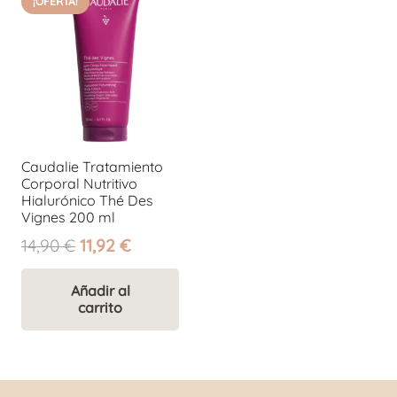
¡OFERTA!
Caudalie Tratamiento
Corporal Nutritivo
Hialurónico Thé Des
Vignes 200 ml
El
El
14,90
€
11,92
€
precio
precio
original
actual
Añadir al
carrito
era:
es:
14,90 €.
11,92 €.