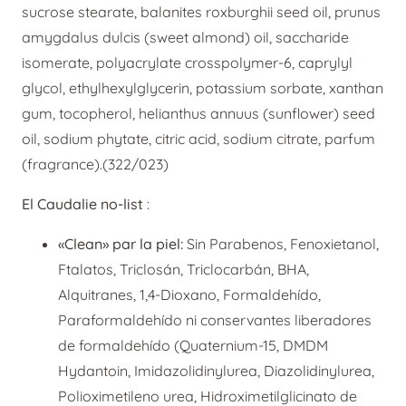
sucrose stearate, balanites roxburghii seed oil, prunus
amygdalus dulcis (sweet almond) oil, saccharide
isomerate, polyacrylate crosspolymer-6, caprylyl
glycol, ethylhexylglycerin, potassium sorbate, xanthan
gum, tocopherol, helianthus annuus (sunflower) seed
oil, sodium phytate, citric acid, sodium citrate, parfum
(fragrance).(322/023)
El Caudalie no-list
:
«Clean» par la piel:
Sin Parabenos, Fenoxietanol,
Ftalatos, Triclosán, Triclocarbán, BHA,
Alquitranes, 1,4-Dioxano, Formaldehído,
Paraformaldehído ni conservantes liberadores
de formaldehído (Quaternium-15, DMDM
Hydantoin, Imidazolidinylurea, Diazolidinylurea,
Polioximetileno urea, Hidroximetilglicinato de