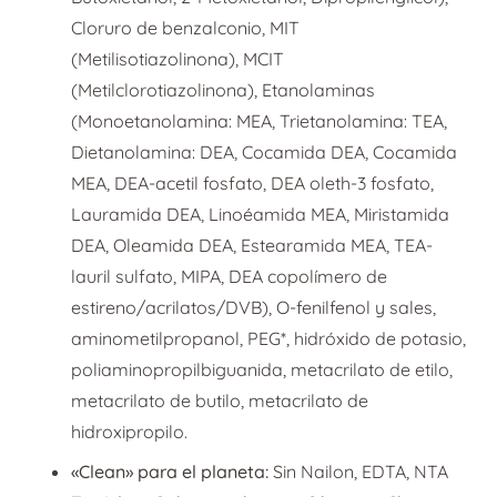
Cloruro de benzalconio, MIT
(Metilisotiazolinona), MCIT
(Metilclorotiazolinona), Etanolaminas
(Monoetanolamina: MEA, Trietanolamina: TEA,
Dietanolamina: DEA, Cocamida DEA, Cocamida
MEA, DEA-acetil fosfato, DEA oleth-3 fosfato,
Lauramida DEA, Linoéamida MEA, Miristamida
DEA, Oleamida DEA, Estearamida MEA, TEA-
lauril sulfato, MIPA, DEA copolímero de
estireno/acrilatos/DVB), O-fenilfenol y sales,
aminometilpropanol, PEG*, hidróxido de potasio,
poliaminopropilbiguanida, metacrilato de etilo,
metacrilato de butilo, metacrilato de
hidroxipropilo.
«Clean» para el planeta:
Sin Nailon, EDTA, NTA