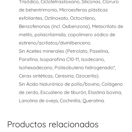
Trisódico, Ciclotetrasiloxano, Siliconas, Cloruro
de behentrimonio, Microesferas plásticas
exfoliantes, Octinoxato, Octocrileno,
Benzofenonas (incl. Oxibenzona), Metacrilato de
metilo, poliacrilamida, copolímero sódico de
estireno/acrilatos/divinilbenceno.
Sin Aceites minerales (Petrolato, Paselina,
Parafina, Isoparafina C10-11, Isodecano,
Isohexadecano, Poliisobuteno hidrogenado*,
Ceras sintéticas, Ceresina, Ozocerita).
Sin Ácido hialurónico de pollo/bovino, Colágeno
de cerdo, Escualeno de tiburón, Elastina bovina,
Lanolina de oveja, Cochinilla, Queratina.
Productos relacionados