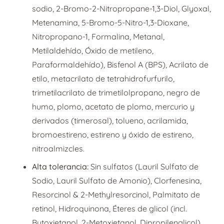
sodio, 2-Bromo-2-Nitropropane-1,3-Diol, Glyoxal,
Metenamina, 5-Bromo-5-Nitro-1,3-Dioxane,
Nitropropano-1, Formalina, Metanal,
Metilaldehído, Óxido de metileno,
Paraformaldehído), Bisfenol A (BPS), Acrilato de
etilo, metacrilato de tetrahidrofurfurilo,
trimetilacrilato de trimetilolpropano, negro de
humo, plomo, acetato de plomo, mercurio y
derivados (timerosal), tolueno, acrilamida,
bromoestireno, estireno y óxido de estireno,
nitroalmizcles.
Alta tolerancia:
Sin sulfatos (Lauril Sulfato de
Sodio, Lauril Sulfato de Amonio), Clorfenesina,
Resorcinol & 2-Methylresorcinol, Palmitato de
retinol, Hidroquinona, Éteres de glicol (incl.
Butoxietanol, 2-Metoxietanol, Dipropilenglicol),