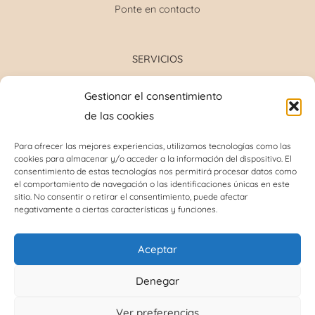
Ponte en contacto
SERVICIOS
Formulación magistral
Gestionar el consentimiento
Toma de tensión
de las cookies
Determinación grupo sanguíneo
Determinación glucosa y colesterol total
Para ofrecer las mejores experiencias, utilizamos tecnologías como las
cookies para almacenar y/o acceder a la información del dispositivo. El
Perforación del lóbulo de la oreja
consentimiento de estas tecnologías nos permitirá procesar datos como
Análisis capilar
el comportamiento de navegación o las identificaciones únicas en este
sitio. No consentir o retirar el consentimiento, puede afectar
negativamente a ciertas características y funciones.
INFORMACIÓN DE INTERÉS
Aceptar
Política de cookies (UE)
Denegar
Términos y condiciones
Ver preferencias