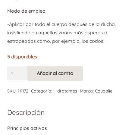
Modo de empleo
-Aplicar por todo el cuerpo después de la ducha,
insistiendo en aquellas zonas más ásperas o
estropeadas como, por ejemplo, los codos.
5 disponibles
Caudalie
Añadir al carrito
Alternative:
Manteca
Corporal
SKU:
111172
Categoría:
Hidratantes
Marca:
Caudalie
Vegana
Relipidante
Descripción
Vinotherapist
250
Principios activos
ml