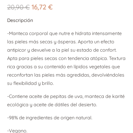
El
El
20,90
€
16,72
€
precio
precio
Descripción
original
actual
era:
es:
-Manteca corporal que nutre e hidrata intensamente
20,90 €.
16,72 €.
las pieles más secas y ásperas. Aporta un efecto
antipicor y devuelve a la piel su estado de confort.
Apta para pieles secas con tendencia atópica. Textura
rica gracias a su contenido en lípidos vegetales que
reconfortan las pieles más agredidas, devolviéndoles
su flexibilidad y brillo.
-Contiene aceite de pepitas de uva, manteca de karité
ecológica y aceite de dátiles del desierto.
-98% de ingredientes de origen natural.
-Vegano.