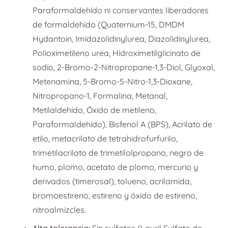
Paraformaldehído ni conservantes liberadores
de formaldehído (Quaternium-15, DMDM
Hydantoin, Imidazolidinylurea, Diazolidinylurea,
Polioximetileno urea, Hidroximetilglicinato de
sodio, 2-Bromo-2-Nitropropane-1,3-Diol, Glyoxal,
Metenamina, 5-Bromo-5-Nitro-1,3-Dioxane,
Nitropropano-1, Formalina, Metanal,
Metilaldehído, Óxido de metileno,
Paraformaldehído), Bisfenol A (BPS), Acrilato de
etilo, metacrilato de tetrahidrofurfurilo,
trimetilacrilato de trimetilolpropano, negro de
humo, plomo, acetato de plomo, mercurio y
derivados (timerosal), tolueno, acrilamida,
bromoestireno, estireno y óxido de estireno,
nitroalmizcles.
Alta tolerancia:
Sin sulfatos (Lauril Sulfato de