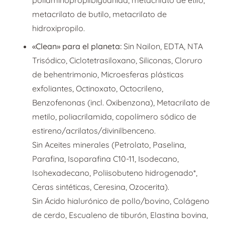
metacrilato de butilo, metacrilato de
hidroxipropilo.
«Clean» para el planeta:
Sin Nailon, EDTA, NTA
Trisódico, Ciclotetrasiloxano, Siliconas, Cloruro
de behentrimonio, Microesferas plásticas
exfoliantes, Octinoxato, Octocrileno,
Benzofenonas (incl. Oxibenzona), Metacrilato de
metilo, poliacrilamida, copolímero sódico de
estireno/acrilatos/divinilbenceno.
Sin Aceites minerales (Petrolato, Paselina,
Parafina, Isoparafina C10-11, Isodecano,
Isohexadecano, Poliisobuteno hidrogenado*,
Ceras sintéticas, Ceresina, Ozocerita).
Sin Ácido hialurónico de pollo/bovino, Colágeno
de cerdo, Escualeno de tiburón, Elastina bovina,