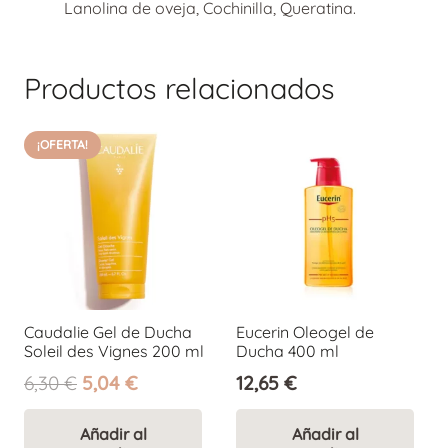
Lanolina de oveja, Cochinilla, Queratina.
Productos relacionados
¡OFERTA!
Caudalie Gel de Ducha
Eucerin Oleogel de
Soleil des Vignes 200 ml
Ducha 400 ml
El
El
6,30
€
5,04
€
12,65
€
precio
precio
original
actual
Añadir al
Añadir al