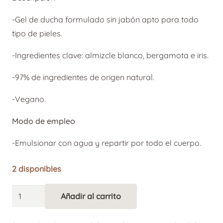
original
actual
era:
es:
-Gel de ducha formulado sin jabón apto para todo
6,30 €.
5,04 €.
tipo de pieles.
-Ingredientes clave: almizcle blanco, bergamota e iris.
-97% de ingredientes de origen natural.
-Vegano.
Modo de empleo
-Emulsionar con agua y repartir por todo el cuerpo.
2 disponibles
Caudalie
Añadir al carrito
Alternative:
Gel
de