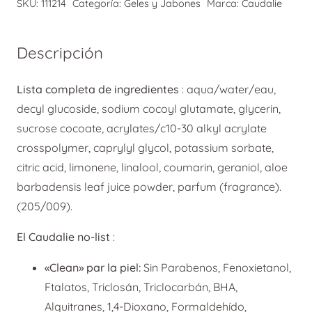
SKU:
111214
Categoría:
Geles y Jabones
Marca:
Caudalie
Ducha
Eau
Descripción
des
Vignes
Lista completa de ingredientes
:
aqua/water/eau,
200
decyl glucoside, sodium cocoyl glutamate, glycerin,
ml
sucrose cocoate, acrylates/c10-30 alkyl acrylate
cantidad
crosspolymer, caprylyl glycol, potassium sorbate,
citric acid, limonene, linalool, coumarin, geraniol, aloe
barbadensis leaf juice powder, parfum (fragrance).
(205/009).
El Caudalie no-list
:
«Clean» par la piel:
Sin Parabenos, Fenoxietanol,
Ftalatos, Triclosán, Triclocarbán, BHA,
Alquitranes, 1,4-Dioxano, Formaldehído,