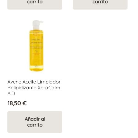
carrito
carrito
era:
es:
6,30 €.
5,04 €.
Avene Aceite Limpiador
Relipidizante XeraCalm
A.D
18,50
€
Añadir al
carrito