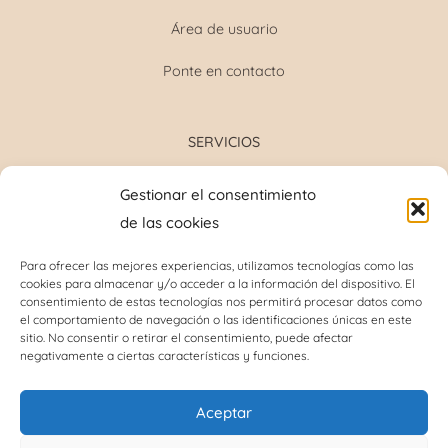
Área de usuario
Ponte en contacto
SERVICIOS
Formulación magistral
Gestionar el consentimiento
Toma de tensión
de las cookies
Determinación grupo sanguíneo
Determinación glucosa y colesterol total
Para ofrecer las mejores experiencias, utilizamos tecnologías como las
cookies para almacenar y/o acceder a la información del dispositivo. El
Perforación del lóbulo de la oreja
consentimiento de estas tecnologías nos permitirá procesar datos como
Análisis capilar
el comportamiento de navegación o las identificaciones únicas en este
sitio. No consentir o retirar el consentimiento, puede afectar
negativamente a ciertas características y funciones.
INFORMACIÓN DE INTERÉS
Aceptar
Política de cookies (UE)