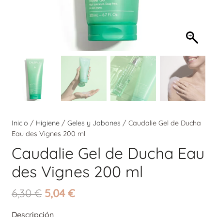
Inicio
/
Higiene
/
Geles y Jabones
/ Caudalie Gel de Ducha
Eau des Vignes 200 ml
Caudalie Gel de Ducha Eau
des Vignes 200 ml
El
El
6,30
€
5,04
€
precio
precio
Descripción