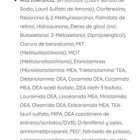
Sodio, Lauril Sulfato de Amonio), Clorfenesina,
Resorcinol & 2-Methylresorcinol, Palmitato de
retinol, Hidroquinona, Éteres de glicol (incl.
Butoxietanol, 2-Metoxietanol, Dipropilenglicol),
Cloruro de benzalconio, MIT
(Metilisotiazolinona), MCIT
(Metilclorotiazolinona), Etanolaminas
(Monoetanolamina: MEA, Trietanolamina: TEA,
Dietanolamina: DEA, Cocamida DEA, Cocamida
MEA, DEA-acetil fosfato, DEA oleth-3 fosfato,
Lauramida DEA, Linoéamida MEA, Miristamida
DEA, Oleamida DEA, Estearamida MEA, TEA-
lauril sulfato, MIPA, DEA copolímero de
estireno/acrilatos/DVB), O-fenilfenol y sales,
aminometilpropanol, PEG*, hidróxido de potasio,
poliaminopropilbiguanida, metacrilato de etilo,