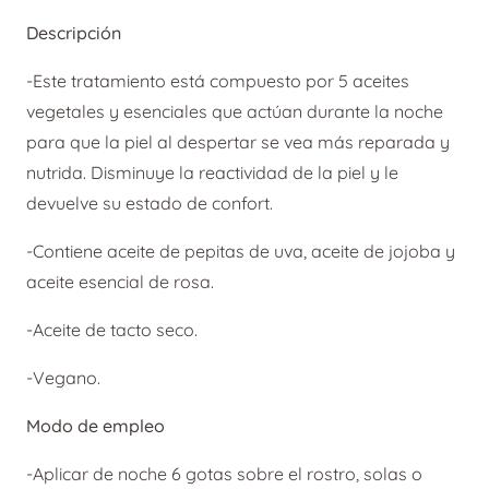
precio
precio
Descripción
original
actual
era:
es:
-Este tratamiento está compuesto por 5 aceites
28,60 €.
22,88 €.
vegetales y esenciales que actúan durante la noche
para que la piel al despertar se vea más reparada y
nutrida. Disminuye la reactividad de la piel y le
devuelve su estado de confort.
-Contiene aceite de pepitas de uva, aceite de jojoba y
aceite esencial de rosa.
-Aceite de tacto seco.
-Vegano.
Modo de empleo
-Aplicar de noche 6 gotas sobre el rostro, solas o