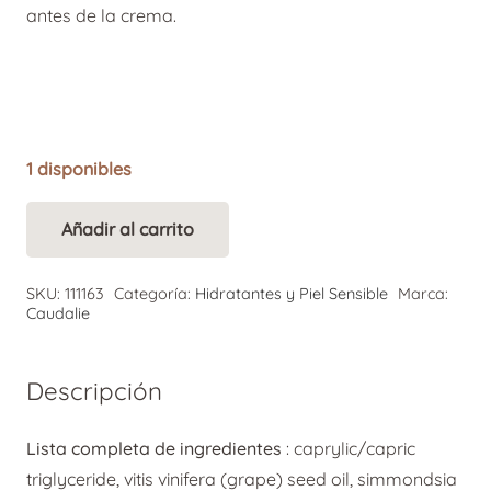
antes de la crema.
1 disponibles
Añadir al carrito
Caudalie
Alternative:
Aceite
SKU:
111163
Categoría:
Hidratantes y Piel Sensible
Marca:
de
Caudalie
Noche
Regenerador
Descripción
Vinosource-
Hydra
Lista completa de ingredientes
:
caprylic/capric
30
triglyceride, vitis vinifera (grape) seed oil, simmondsia
ml