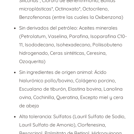
Siliconas*, Cloruro de Behentrimonio, Bolitas
microplásticas*, Octinoxato*, Octocrileno,
Benzofenonas (entre las cuales la Oxibenzona)
Sin derivados del petróleo: Aceites minerales
(Petrolatum, Vaselina, Parafina, Isoparafina C10-
11, Isododecano, Isohexadecano, Poliisobuteno
hidrogenado, Ceras sintéticas, Ceresina,
Ozoquerita)
Sin ingredientes de origen animal: Ácido
hialurónico pollo/bovino, Colágeno porcino,
Escualano de tiburón, Elastina bovina, Lanolina
ovina, Cochinilla, Queratina, Excepto miel y cera
de abeja
Alta tolerancia: Sulfatos (Lauril Sulfato de Sodio,
Lauril Sulfato de Amonio), Clorfenesina,
Resorcinol, Palmitato de Retinol, Hidroquinona,