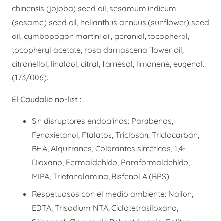
chinensis (jojoba) seed oil, sesamum indicum
cantidad
(sesame) seed oil, helianthus annuus (sunflower) seed
oil, cymbopogon martini oil, geraniol, tocopherol,
tocopheryl acetate, rosa damascena flower oil,
citronellol, linalool, citral, farnesol, limonene, eugenol.
(173/006).
El Caudalie no-list
:
Sin disruptores endocrinos: Parabenos,
Fenoxietanol, Ftalatos, Triclosán, Triclocarbán,
BHA, Alquitranes, Colorantes sintéticos, 1,4-
Dioxano, Formaldehído, Paraformaldehído,
MIPA, Trietanolamina, Bisfenol A (BPS)
Respetuosos con el medio ambiente: Nailon,
EDTA, Trisodium NTA, Ciclotetrasiloxano,