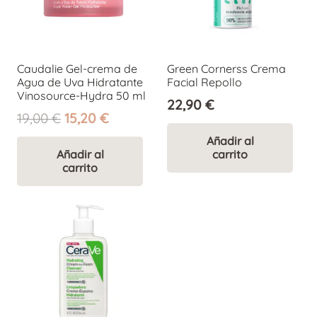
Caudalie Gel-crema de
Green Cornerss Crema
Agua de Uva Hidratante
Facial Repollo
Vinosource-Hydra 50 ml
22,90
€
El
El
19,00
€
15,20
€
precio
precio
Añadir al
original
actual
Añadir al
carrito
carrito
era:
es:
19,00 €.
15,20 €.