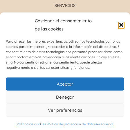
SERVICIOS
Formulación magistral
Gestionar el consentimiento
Toma de tensión
de las cookies
Determinación grupo sanguíneo
Determinación glucosa y colesterol total
Para ofrecer las mejores experiencias, utilizamos tecnologías como las
cookies para almacenar y/o acceder a la información del dispositivo. El
Perforación del lóbulo de la oreja
consentimiento de estas tecnologías nos permitirá procesar datos como
Análisis capilar
el comportamiento de navegación o las identificaciones únicas en este
sitio. No consentir o retirar el consentimiento, puede afectar
negativamente a ciertas características y funciones.
INFORMACIÓN DE INTERÉS
Aceptar
Política de cookies (UE)
Denegar
Términos y condiciones
Ver preferencias
Política de protección de datos
Política de cookies
Política de protección de datos
Aviso legal
Política de devoluciones y reembolsos